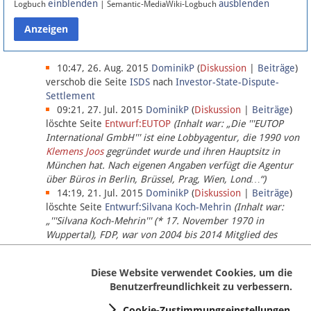
einblenden
ausblenden
Logbuch
| Semantic-MediaWiki-Logbuch
Datenschutz
Über Lobbypedia
10:47, 26. Aug. 2015
DominikP
(
Diskussion
|
Beiträge
)
verschob die Seite
ISDS
nach
Investor-State-Dispute-
Settlement
Impressum
09:21, 27. Jul. 2015
DominikP
(
Diskussion
|
Beiträge
)
löschte Seite
Entwurf:EUTOP
(Inhalt war: „Die '''EUTOP
International GmbH''' ist eine Lobbyagentur, die 1990 von
Klemens Joos
gegründet wurde und ihren Hauptsitz in
München hat. Nach eigenen Angaben verfügt die Agentur
über Büros in Berlin, Brüssel, Prag, Wien, Lond…“)
14:19, 21. Jul. 2015
DominikP
(
Diskussion
|
Beiträge
)
löschte Seite
Entwurf:Silvana Koch-Mehrin
(Inhalt war:
„'''Silvana Koch-Mehrin''' (* 17. November 1970 in
Wuppertal), FDP, war von 2004 bis 2014 Mitglied des
Europäischen Parlaments, seit November 2014 ist sie für
die Lob…“ (einziger Bearbeiter:
DominikP
))
Diese Website verwendet Cookies, um die
Benutzerfreundlichkeit zu verbessern.
Cookie-Zustimmungseinstellungen