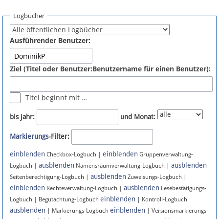
Spenden
Logbücher
Fördermitglied werden
Ausführender Benutzer:
Fehler melden
Ziel (Titel oder Benutzer:Benutzername für einen Benutzer):
Vernetzen
Titel beginnt mit …
Newsletter
bis Jahr:
und Monat:
Bluesky
Markierungs
-Filter:
einblenden
einblenden
Facebook
Checkbox-Logbuch |
Gruppenverwaltung-
ausblenden
ausblenden
Logbuch |
Namensraumverwaltung-Logbuch |
ausblenden
Instagram
Seitenberechtigung-Logbuch |
Zuweisungs-Logbuch |
einblenden
ausblenden
Rechteverwaltung-Logbuch |
Lesebestätigungs-
einblenden
Logbuch | Begutachtung-Logbuch
| Kontroll-Logbuch
ausblenden
einblenden
| Markierungs-Logbuch
| Versionsmarkierungs-
Anmelden