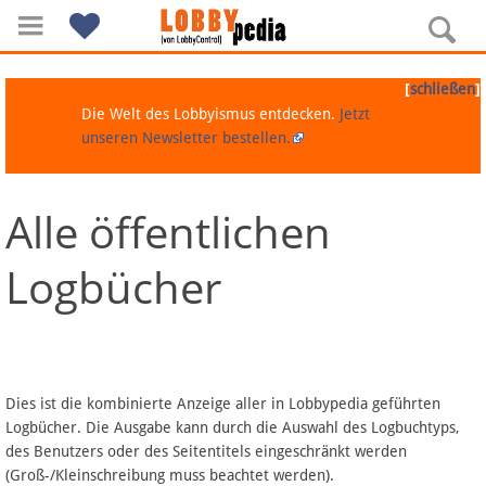
[
]
schließen
Die Welt des Lobbyismus entdecken.
Jetzt
unseren Newsletter bestellen.
Alle öffentlichen
Navigation
Logbücher
Über Lobbypedia
Inhalt A-Z
Artikel nach Kategorien
Dies ist die kombinierte Anzeige aller in Lobbypedia geführten
Logbücher. Die Ausgabe kann durch die Auswahl des Logbuchtyps,
FAQ
des Benutzers oder des Seitentitels eingeschränkt werden
(Groß-/Kleinschreibung muss beachtet werden).