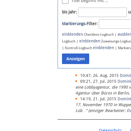
Titel beginnt mit …
Newsletter
bis Jahr:
u
Bluesky
Markierungs
-Filter:
Facebook
Instagram
einblenden
ausble
Checkbox-Logbuch |
einblenden
Logbuch |
Zuweisungs-Logbu
einblenden
| Kontroll-Logbuch
| Markier
10:47, 26. Aug. 2015
Domi
09:21, 27. Jul. 2015
Domin
eine Lobbyagentur, die 1990 
Agentur über Büros in Berlin,
14:19, 21. Jul. 2015
Domin
17. November 1970 in Wupperta
Lob…“ (einziger Bearbeiter:
D
Datenschutz