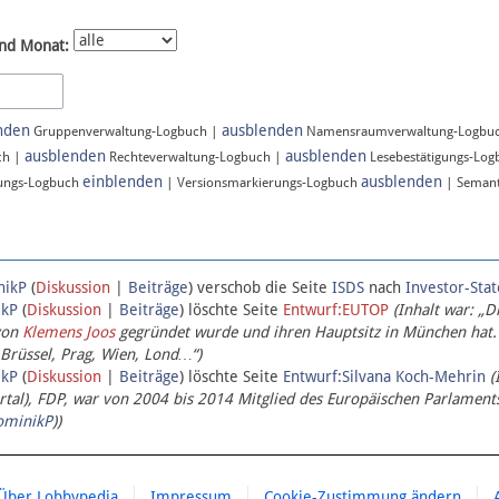
nd Monat:
nden
ausblenden
Gruppenverwaltung-Logbuch |
Namensraumverwaltung-Logbu
ausblenden
ausblenden
ch |
Rechteverwaltung-Logbuch |
Lesebestätigungs-Lo
einblenden
ausblenden
ungs-Logbuch
| Versionsmarkierungs-Logbuch
| Semant
nikP
(
Diskussion
|
Beiträge
)
verschob die Seite
ISDS
nach
Investor-Sta
ikP
(
Diskussion
|
Beiträge
)
löschte Seite
Entwurf:EUTOP
(Inhalt war: „D
von
Klemens Joos
gegründet wurde und ihren Hauptsitz in München hat.
 Brüssel, Prag, Wien, Lond…“)
ikP
(
Diskussion
|
Beiträge
)
löschte Seite
Entwurf:Silvana Koch-Mehrin
(
l), FDP, war von 2004 bis 2014 Mitglied des Europäischen Parlaments,
ominikP
))
Über Lobbypedia
Impressum
Cookie-Zustimmung ändern