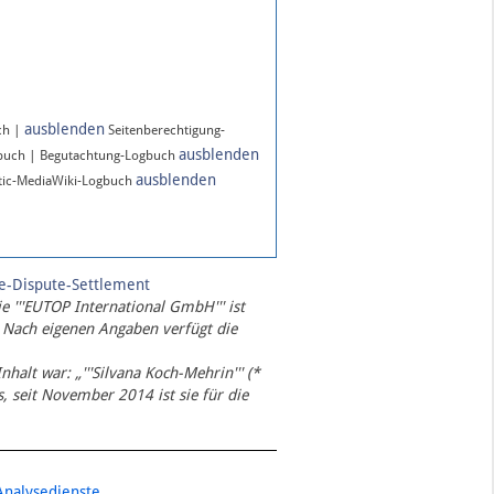
ausblenden
ch |
Seitenberechtigung-
ausblenden
gbuch | Begutachtung-Logbuch
ausblenden
ic-MediaWiki-Logbuch
te-Dispute-Settlement
ie '''EUTOP International GmbH''' ist
 Nach eigenen Angaben verfügt die
Inhalt war: „'''Silvana Koch-Mehrin''' (*
 seit November 2014 ist sie für die
Analysedienste