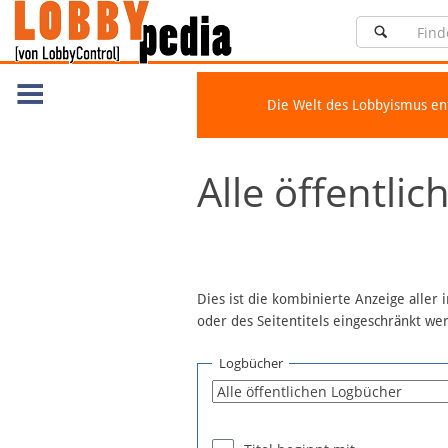
Die Welt des Lobbyismus e
Navigation
Alle öffentli
Über Lobbypedia
Inhalt A-Z
Artikel nach Kategorien
FAQ
Dies ist die kombinierte Anzeige aller
oder des Seitentitels eingeschränkt w
Spenden
Fördermitglied werden
Logbücher
Fehler melden
Vernetzen