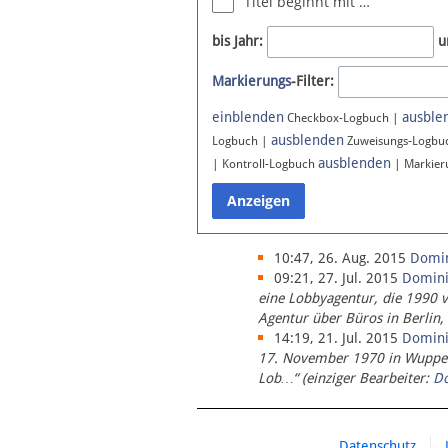
Titel beginnt mit …
Newsletter
bis Jahr:
u
Bluesky
Markierungs
-Filter:
Facebook
Instagram
einblenden
ausble
Checkbox-Logbuch |
ausblenden
Logbuch |
Zuweisungs-Logbu
ausblenden
| Kontroll-Logbuch
| Markier
10:47, 26. Aug. 2015
Domi
09:21, 27. Jul. 2015
Domin
eine Lobbyagentur, die 1990 
Agentur über Büros in Berlin,
14:19, 21. Jul. 2015
Domin
17. November 1970 in Wupperta
Lob…“ (einziger Bearbeiter:
D
Datenschutz