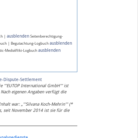
ausblenden
ch |
Seitenberechtigung-
ausblenden
buch | Begutachtung-Logbuch
ausblenden
ic-MediaWiki-Logbuch
te-Dispute-Settlement
ie '''EUTOP International GmbH''' ist
 Nach eigenen Angaben verfügt die
Inhalt war: „'''Silvana Koch-Mehrin''' (*
 seit November 2014 ist sie für die
Analysedienste