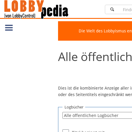
Die Welt des Lobbyismus e
Navigation
Alle öffentli
Über Lobbypedia
Inhalt A-Z
Artikel nach Kategorien
FAQ
Dies ist die kombinierte Anzeige aller
oder des Seitentitels eingeschränkt w
Spenden
Fördermitglied werden
Logbücher
Fehler melden
Vernetzen