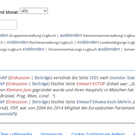
nd Monat:
nden
ausblenden
Gruppenverwaltung-Logbuch |
Namensraumverwaltung-Logbu
einblenden
einblenden
ch |
Rechteverwaltung-Logbuch |
Lesebestätigungs-Log
einblenden
ausblenden
ungs-Logbuch
| Versionsmarkierungs-Logbuch
| Semant
nikP
(
Diskussion
|
Beiträge
)
verschob die Seite
ISDS
nach
Investor-Sta
ikP
(
Diskussion
|
Beiträge
)
löschte Seite
Entwurf:EUTOP
(Inhalt war: „D
von
Klemens Joos
gegründet wurde und ihren Hauptsitz in München hat.
 Brüssel, Prag, Wien, Lond…“)
ikP
(
Diskussion
|
Beiträge
)
löschte Seite
Entwurf:Silvana Koch-Mehrin
(
l), FDP, war von 2004 bis 2014 Mitglied des Europäischen Parlaments,
ominikP
))
Über Lobbypedia
Impressum
Cookie-Zustimmung ändern