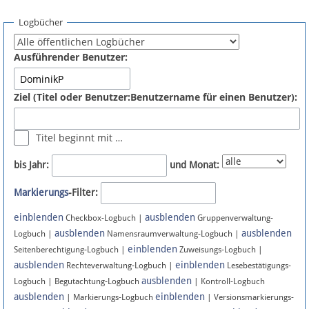
Spenden
Logbücher
Fördermitglied werden
Ausführender Benutzer:
Fehler melden
Ziel (Titel oder Benutzer:Benutzername für einen Benutzer):
Vernetzen
Titel beginnt mit …
Newsletter
bis Jahr:
und Monat:
Bluesky
Markierungs
-Filter:
einblenden
ausblenden
Facebook
Checkbox-Logbuch |
Gruppenverwaltung-
ausblenden
ausblenden
Logbuch |
Namensraumverwaltung-Logbuch |
einblenden
Instagram
Seitenberechtigung-Logbuch |
Zuweisungs-Logbuch |
ausblenden
einblenden
Rechteverwaltung-Logbuch |
Lesebestätigungs-
ausblenden
Logbuch | Begutachtung-Logbuch
| Kontroll-Logbuch
ausblenden
einblenden
| Markierungs-Logbuch
| Versionsmarkierungs-
Anmelden