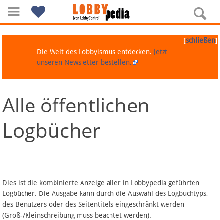
[
]
schließen
Die Welt des Lobbyismus entdecken.
Jetzt
unseren Newsletter bestellen.
Alle öffentlichen
Navigation
Logbücher
Über Lobbypedia
Inhalt A-Z
Artikel nach Kategorien
Dies ist die kombinierte Anzeige aller in Lobbypedia geführten
Logbücher. Die Ausgabe kann durch die Auswahl des Logbuchtyps,
FAQ
des Benutzers oder des Seitentitels eingeschränkt werden
(Groß-/Kleinschreibung muss beachtet werden).