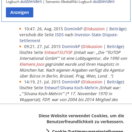
ausblenden
ausblenden
Logbuch
| Semantic-MediaWiki-Logbuch
Datenschutz
Über Lobbypedia
10:47, 26. Aug. 2015
DominikP
(
Diskussion
|
Beiträge
)
verschob die Seite
ISDS
nach
Investor-State-Dispute-
Settlement
Impressum
09:21, 27. Jul. 2015
DominikP
(
Diskussion
|
Beiträge
)
löschte Seite
Entwurf:EUTOP
(Inhalt war: „Die '''EUTOP
International GmbH''' ist eine Lobbyagentur, die 1990 von
Klemens Joos
gegründet wurde und ihren Hauptsitz in
München hat. Nach eigenen Angaben verfügt die Agentur
über Büros in Berlin, Brüssel, Prag, Wien, Lond…“)
14:19, 21. Jul. 2015
DominikP
(
Diskussion
|
Beiträge
)
löschte Seite
Entwurf:Silvana Koch-Mehrin
(Inhalt war:
„'''Silvana Koch-Mehrin''' (* 17. November 1970 in
Wuppertal), FDP, war von 2004 bis 2014 Mitglied des
Europäischen Parlaments, seit November 2014 ist sie für
die Lob…“ (einziger Bearbeiter:
DominikP
))
Diese Website verwendet Cookies, um die
Benutzerfreundlichkeit zu verbessern.
Cookie-Zustimmungseinstellungen