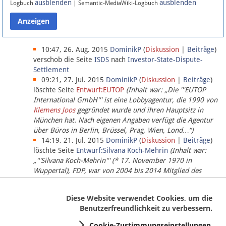
ausblenden
ausblenden
Logbuch
| Semantic-MediaWiki-Logbuch
Datenschutz
Über Lobbypedia
10:47, 26. Aug. 2015
DominikP
(
Diskussion
|
Beiträge
)
verschob die Seite
ISDS
nach
Investor-State-Dispute-
Settlement
Impressum
09:21, 27. Jul. 2015
DominikP
(
Diskussion
|
Beiträge
)
löschte Seite
Entwurf:EUTOP
(Inhalt war: „Die '''EUTOP
International GmbH''' ist eine Lobbyagentur, die 1990 von
Klemens Joos
gegründet wurde und ihren Hauptsitz in
München hat. Nach eigenen Angaben verfügt die Agentur
über Büros in Berlin, Brüssel, Prag, Wien, Lond…“)
14:19, 21. Jul. 2015
DominikP
(
Diskussion
|
Beiträge
)
löschte Seite
Entwurf:Silvana Koch-Mehrin
(Inhalt war:
„'''Silvana Koch-Mehrin''' (* 17. November 1970 in
Wuppertal), FDP, war von 2004 bis 2014 Mitglied des
Europäischen Parlaments, seit November 2014 ist sie für
die Lob…“ (einziger Bearbeiter:
DominikP
))
Diese Website verwendet Cookies, um die
Benutzerfreundlichkeit zu verbessern.
Cookie-Zustimmungseinstellungen