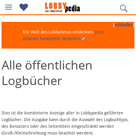
[
]
schließen
Die Welt des Lobbyismus entdecken.
Jetzt
unseren Newsletter bestellen.
Alle öffentlichen
Navigation
Logbücher
Über Lobbypedia
Inhalt A-Z
Artikel nach Kategorien
Dies ist die kombinierte Anzeige aller in Lobbypedia geführten
Logbücher. Die Ausgabe kann durch die Auswahl des Logbuchtyps,
FAQ
des Benutzers oder des Seitentitels eingeschränkt werden
(Groß-/Kleinschreibung muss beachtet werden).