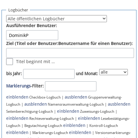
Spenden
Logbücher
Fördermitglied werden
Ausführender Benutzer:
Fehler melden
Ziel (Titel oder Benutzer:Benutzername für einen Benutzer):
Vernetzen
Titel beginnt mit …
Newsletter
bis Jahr:
und Monat:
Bluesky
Markierungs
-Filter:
einblenden
ausblenden
Facebook
Checkbox-Logbuch |
Gruppenverwaltung-
ausblenden
ausblenden
Logbuch |
Namensraumverwaltung-Logbuch |
einblenden
Instagram
Seitenberechtigung-Logbuch |
Zuweisungs-Logbuch |
einblenden
einblenden
Rechteverwaltung-Logbuch |
Lesebestätigungs-
einblenden
Logbuch | Begutachtung-Logbuch
| Kontroll-Logbuch
einblenden
einblenden
| Markierungs-Logbuch
| Versionsmarkierungs-
Anmelden