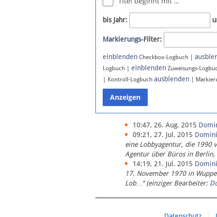
Titel beginnt mit …
Newsletter
bis Jahr:
u
Bluesky
Markierungs
-Filter:
Facebook
Instagram
einblenden
ausble
Checkbox-Logbuch |
einblenden
Logbuch |
Zuweisungs-Logbu
ausblenden
| Kontroll-Logbuch
| Markier
10:47, 26. Aug. 2015
Domi
09:21, 27. Jul. 2015
Domin
eine Lobbyagentur, die 1990 
Agentur über Büros in Berlin,
14:19, 21. Jul. 2015
Domin
17. November 1970 in Wupperta
Lob…“ (einziger Bearbeiter:
D
Datenschutz