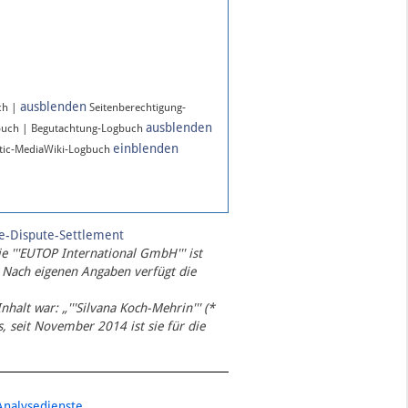
ausblenden
ch |
Seitenberechtigung-
ausblenden
buch | Begutachtung-Logbuch
einblenden
ic-MediaWiki-Logbuch
te-Dispute-Settlement
ie '''EUTOP International GmbH''' ist
 Nach eigenen Angaben verfügt die
Inhalt war: „'''Silvana Koch-Mehrin''' (*
 seit November 2014 ist sie für die
Analysedienste