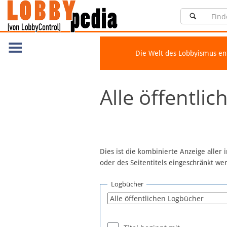
Die Welt des Lobbyismus e
Navigation
Alle öffentli
Über Lobbypedia
Inhalt A-Z
Artikel nach Kategorien
FAQ
Dies ist die kombinierte Anzeige aller
oder des Seitentitels eingeschränkt w
Spenden
Fördermitglied werden
Logbücher
Fehler melden
Vernetzen