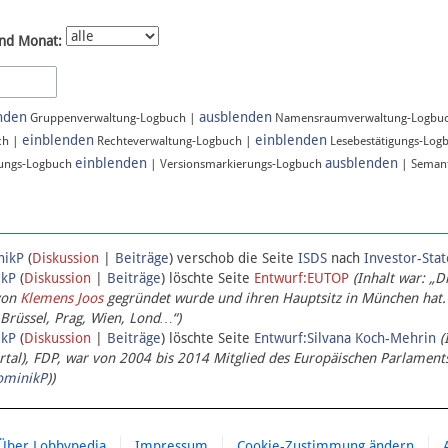
nd Monat:
nden
ausblenden
Gruppenverwaltung-Logbuch |
Namensraumverwaltung-Logbu
einblenden
einblenden
ch |
Rechteverwaltung-Logbuch |
Lesebestätigungs-Log
einblenden
ausblenden
ungs-Logbuch
| Versionsmarkierungs-Logbuch
| Semant
nikP
(
Diskussion
|
Beiträge
)
verschob die Seite
ISDS
nach
Investor-Sta
ikP
(
Diskussion
|
Beiträge
)
löschte Seite
Entwurf:EUTOP
(Inhalt war: „D
von
Klemens Joos
gegründet wurde und ihren Hauptsitz in München hat.
 Brüssel, Prag, Wien, Lond…“)
ikP
(
Diskussion
|
Beiträge
)
löschte Seite
Entwurf:Silvana Koch-Mehrin
(
l), FDP, war von 2004 bis 2014 Mitglied des Europäischen Parlaments,
ominikP
))
Über Lobbypedia
Impressum
Cookie-Zustimmung ändern