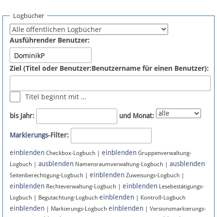
Spenden
Logbücher
Fördermitglied werden
Ausführender Benutzer:
Fehler melden
Ziel (Titel oder Benutzer:Benutzername für einen Benutzer):
Vernetzen
Titel beginnt mit …
Newsletter
bis Jahr:
und Monat:
Bluesky
Markierungs
-Filter:
einblenden
einblenden
Facebook
Checkbox-Logbuch |
Gruppenverwaltung-
ausblenden
ausblenden
Logbuch |
Namensraumverwaltung-Logbuch |
einblenden
Instagram
Seitenberechtigung-Logbuch |
Zuweisungs-Logbuch |
einblenden
einblenden
Rechteverwaltung-Logbuch |
Lesebestätigungs-
einblenden
Logbuch | Begutachtung-Logbuch
| Kontroll-Logbuch
einblenden
einblenden
| Markierungs-Logbuch
| Versionsmarkierungs-
Anmelden