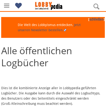
[
]
schließen
Die Welt des Lobbyismus entdecken.
Jetzt
unseren Newsletter bestellen.
Alle öffentlichen
Navigation
Logbücher
Über Lobbypedia
Inhalt A-Z
Artikel nach Kategorien
Dies ist die kombinierte Anzeige aller in Lobbypedia geführten
Logbücher. Die Ausgabe kann durch die Auswahl des Logbuchtyps,
FAQ
des Benutzers oder des Seitentitels eingeschränkt werden
(Groß-/Kleinschreibung muss beachtet werden).