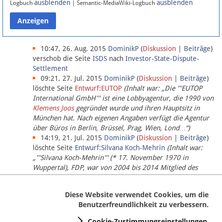
ausblenden
ausblenden
Logbuch
| Semantic-MediaWiki-Logbuch
Datenschutz
Über Lobbypedia
10:47, 26. Aug. 2015
DominikP
(
Diskussion
|
Beiträge
)
verschob die Seite
ISDS
nach
Investor-State-Dispute-
Settlement
Impressum
09:21, 27. Jul. 2015
DominikP
(
Diskussion
|
Beiträge
)
löschte Seite
Entwurf:EUTOP
(Inhalt war: „Die '''EUTOP
International GmbH''' ist eine Lobbyagentur, die 1990 von
Klemens Joos
gegründet wurde und ihren Hauptsitz in
München hat. Nach eigenen Angaben verfügt die Agentur
über Büros in Berlin, Brüssel, Prag, Wien, Lond…“)
14:19, 21. Jul. 2015
DominikP
(
Diskussion
|
Beiträge
)
löschte Seite
Entwurf:Silvana Koch-Mehrin
(Inhalt war:
„'''Silvana Koch-Mehrin''' (* 17. November 1970 in
Wuppertal), FDP, war von 2004 bis 2014 Mitglied des
Europäischen Parlaments, seit November 2014 ist sie für
die Lob…“ (einziger Bearbeiter:
DominikP
))
Diese Website verwendet Cookies, um die
Benutzerfreundlichkeit zu verbessern.
Cookie-Zustimmungseinstellungen