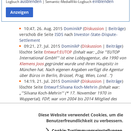
ausblenden
einblenden
Logbuch
| Semantic-MediaWiki-Logbuch
Datenschutz
Über Lobbypedia
10:47, 26. Aug. 2015
DominikP
(
Diskussion
|
Beiträge
)
verschob die Seite
ISDS
nach
Investor-State-Dispute-
Settlement
Impressum
09:21, 27. Jul. 2015
DominikP
(
Diskussion
|
Beiträge
)
löschte Seite
Entwurf:EUTOP
(Inhalt war: „Die '''EUTOP
International GmbH''' ist eine Lobbyagentur, die 1990 von
Klemens Joos
gegründet wurde und ihren Hauptsitz in
München hat. Nach eigenen Angaben verfügt die Agentur
über Büros in Berlin, Brüssel, Prag, Wien, Lond…“)
14:19, 21. Jul. 2015
DominikP
(
Diskussion
|
Beiträge
)
löschte Seite
Entwurf:Silvana Koch-Mehrin
(Inhalt war:
„'''Silvana Koch-Mehrin''' (* 17. November 1970 in
Wuppertal), FDP, war von 2004 bis 2014 Mitglied des
Europäischen Parlaments, seit November 2014 ist sie für
die Lob…“ (einziger Bearbeiter:
DominikP
))
Diese Website verwendet Cookies, um die
Benutzerfreundlichkeit zu verbessern.
Cookie-Zustimmungseinstellungen