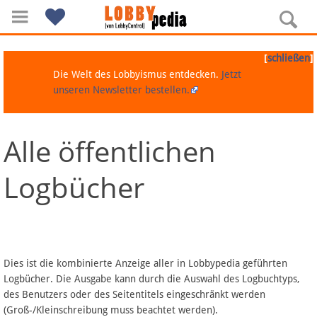
[
]
schließen
Die Welt des Lobbyismus entdecken.
Jetzt
unseren Newsletter bestellen.
Alle öffentlichen
Navigation
Logbücher
Über Lobbypedia
Inhalt A-Z
Artikel nach Kategorien
Dies ist die kombinierte Anzeige aller in Lobbypedia geführten
Logbücher. Die Ausgabe kann durch die Auswahl des Logbuchtyps,
FAQ
des Benutzers oder des Seitentitels eingeschränkt werden
(Groß-/Kleinschreibung muss beachtet werden).