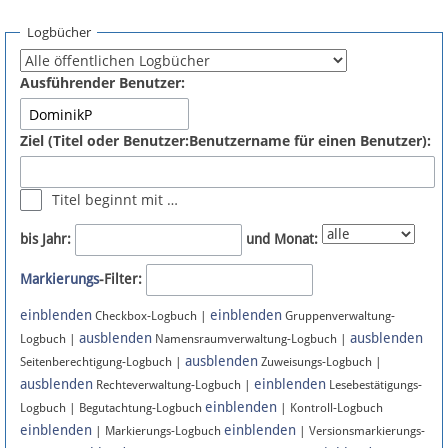
Spenden
Logbücher
Fördermitglied werden
Ausführender Benutzer:
Fehler melden
Ziel (Titel oder Benutzer:Benutzername für einen Benutzer):
Vernetzen
Titel beginnt mit …
Newsletter
bis Jahr:
und Monat:
Bluesky
Markierungs
-Filter:
einblenden
einblenden
Facebook
Checkbox-Logbuch |
Gruppenverwaltung-
ausblenden
ausblenden
Logbuch |
Namensraumverwaltung-Logbuch |
ausblenden
Instagram
Seitenberechtigung-Logbuch |
Zuweisungs-Logbuch |
ausblenden
einblenden
Rechteverwaltung-Logbuch |
Lesebestätigungs-
einblenden
Logbuch | Begutachtung-Logbuch
| Kontroll-Logbuch
einblenden
einblenden
| Markierungs-Logbuch
| Versionsmarkierungs-
Anmelden