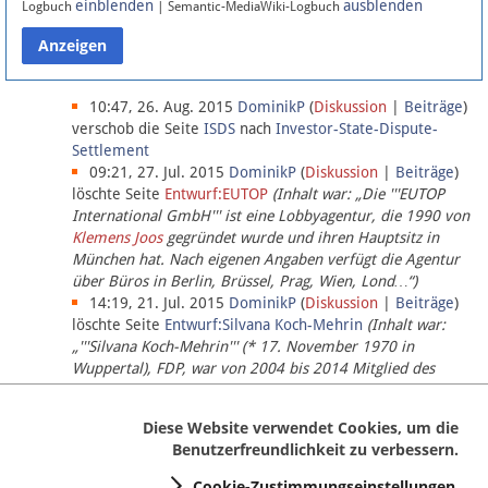
einblenden
ausblenden
Logbuch
| Semantic-MediaWiki-Logbuch
Datenschutz
Über Lobbypedia
10:47, 26. Aug. 2015
DominikP
(
Diskussion
|
Beiträge
)
verschob die Seite
ISDS
nach
Investor-State-Dispute-
Settlement
Impressum
09:21, 27. Jul. 2015
DominikP
(
Diskussion
|
Beiträge
)
löschte Seite
Entwurf:EUTOP
(Inhalt war: „Die '''EUTOP
International GmbH''' ist eine Lobbyagentur, die 1990 von
Klemens Joos
gegründet wurde und ihren Hauptsitz in
München hat. Nach eigenen Angaben verfügt die Agentur
über Büros in Berlin, Brüssel, Prag, Wien, Lond…“)
14:19, 21. Jul. 2015
DominikP
(
Diskussion
|
Beiträge
)
löschte Seite
Entwurf:Silvana Koch-Mehrin
(Inhalt war:
„'''Silvana Koch-Mehrin''' (* 17. November 1970 in
Wuppertal), FDP, war von 2004 bis 2014 Mitglied des
Europäischen Parlaments, seit November 2014 ist sie für
die Lob…“ (einziger Bearbeiter:
DominikP
))
Diese Website verwendet Cookies, um die
Benutzerfreundlichkeit zu verbessern.
Cookie-Zustimmungseinstellungen