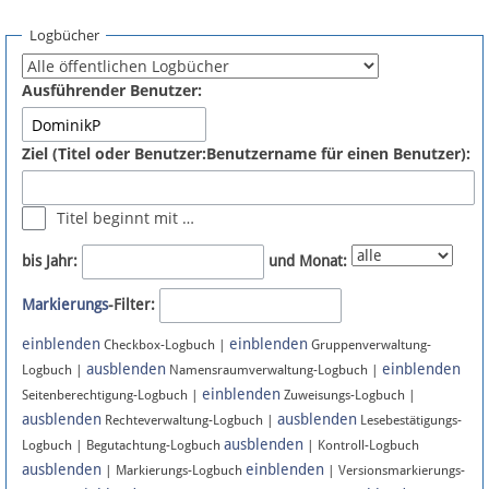
Spenden
Logbücher
Fördermitglied werden
Ausführender Benutzer:
Fehler melden
Ziel (Titel oder Benutzer:Benutzername für einen Benutzer):
Vernetzen
Titel beginnt mit …
Newsletter
bis Jahr:
und Monat:
Bluesky
Markierungs
-Filter:
einblenden
einblenden
Facebook
Checkbox-Logbuch |
Gruppenverwaltung-
ausblenden
einblenden
Logbuch |
Namensraumverwaltung-Logbuch |
einblenden
Instagram
Seitenberechtigung-Logbuch |
Zuweisungs-Logbuch |
ausblenden
ausblenden
Rechteverwaltung-Logbuch |
Lesebestätigungs-
ausblenden
Logbuch | Begutachtung-Logbuch
| Kontroll-Logbuch
ausblenden
einblenden
| Markierungs-Logbuch
| Versionsmarkierungs-
Anmelden