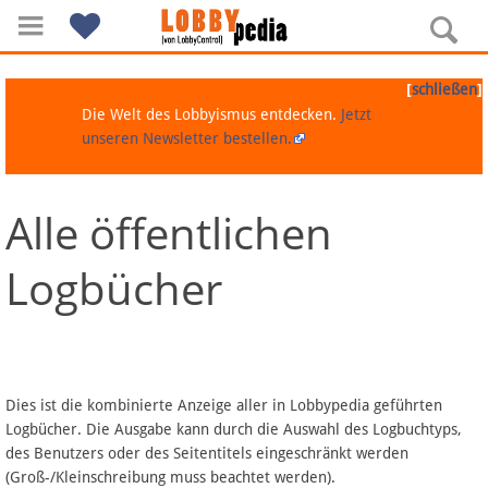
[
]
schließen
Die Welt des Lobbyismus entdecken.
Jetzt
unseren Newsletter bestellen.
Alle öffentlichen
Navigation
Logbücher
Über Lobbypedia
Inhalt A-Z
Artikel nach Kategorien
Dies ist die kombinierte Anzeige aller in Lobbypedia geführten
Logbücher. Die Ausgabe kann durch die Auswahl des Logbuchtyps,
FAQ
des Benutzers oder des Seitentitels eingeschränkt werden
(Groß-/Kleinschreibung muss beachtet werden).