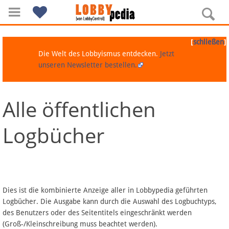
[
]
schließen
Die Welt des Lobbyismus entdecken.
Jetzt
unseren Newsletter bestellen.
Alle öffentlichen
Navigation
Logbücher
Über Lobbypedia
Inhalt A-Z
Artikel nach Kategorien
Dies ist die kombinierte Anzeige aller in Lobbypedia geführten
Logbücher. Die Ausgabe kann durch die Auswahl des Logbuchtyps,
FAQ
des Benutzers oder des Seitentitels eingeschränkt werden
(Groß-/Kleinschreibung muss beachtet werden).