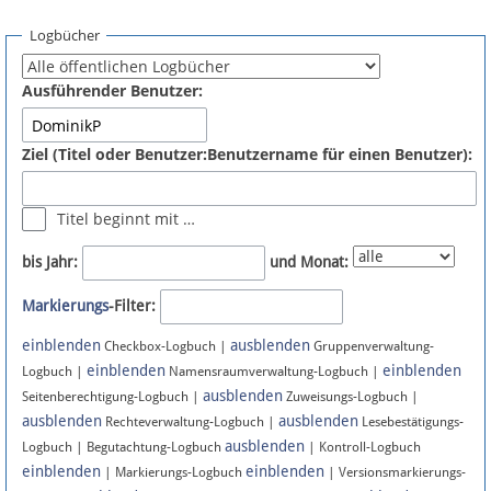
Spenden
Logbücher
Fördermitglied werden
Ausführender Benutzer:
Fehler melden
Ziel (Titel oder Benutzer:Benutzername für einen Benutzer):
Vernetzen
Titel beginnt mit …
Newsletter
bis Jahr:
und Monat:
Bluesky
Markierungs
-Filter:
einblenden
ausblenden
Facebook
Checkbox-Logbuch |
Gruppenverwaltung-
einblenden
einblenden
Logbuch |
Namensraumverwaltung-Logbuch |
ausblenden
Instagram
Seitenberechtigung-Logbuch |
Zuweisungs-Logbuch |
ausblenden
ausblenden
Rechteverwaltung-Logbuch |
Lesebestätigungs-
ausblenden
Logbuch | Begutachtung-Logbuch
| Kontroll-Logbuch
einblenden
einblenden
| Markierungs-Logbuch
| Versionsmarkierungs-
Anmelden