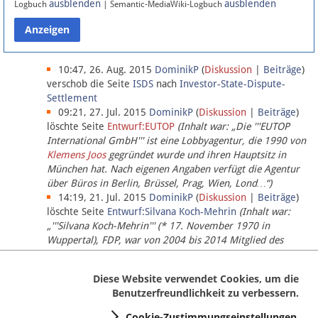
ausblenden
ausblenden
Logbuch
| Semantic-MediaWiki-Logbuch
Datenschutz
Über Lobbypedia
10:47, 26. Aug. 2015
DominikP
(
Diskussion
|
Beiträge
)
verschob die Seite
ISDS
nach
Investor-State-Dispute-
Settlement
Impressum
09:21, 27. Jul. 2015
DominikP
(
Diskussion
|
Beiträge
)
löschte Seite
Entwurf:EUTOP
(Inhalt war: „Die '''EUTOP
International GmbH''' ist eine Lobbyagentur, die 1990 von
Klemens Joos
gegründet wurde und ihren Hauptsitz in
München hat. Nach eigenen Angaben verfügt die Agentur
über Büros in Berlin, Brüssel, Prag, Wien, Lond…“)
14:19, 21. Jul. 2015
DominikP
(
Diskussion
|
Beiträge
)
löschte Seite
Entwurf:Silvana Koch-Mehrin
(Inhalt war:
„'''Silvana Koch-Mehrin''' (* 17. November 1970 in
Wuppertal), FDP, war von 2004 bis 2014 Mitglied des
Europäischen Parlaments, seit November 2014 ist sie für
die Lob…“ (einziger Bearbeiter:
DominikP
))
Diese Website verwendet Cookies, um die
Benutzerfreundlichkeit zu verbessern.
Cookie-Zustimmungseinstellungen