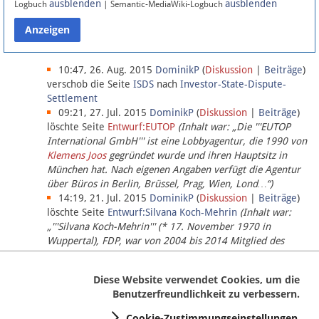
ausblenden
ausblenden
Logbuch
| Semantic-MediaWiki-Logbuch
Datenschutz
Über Lobbypedia
10:47, 26. Aug. 2015
DominikP
(
Diskussion
|
Beiträge
)
verschob die Seite
ISDS
nach
Investor-State-Dispute-
Settlement
Impressum
09:21, 27. Jul. 2015
DominikP
(
Diskussion
|
Beiträge
)
löschte Seite
Entwurf:EUTOP
(Inhalt war: „Die '''EUTOP
International GmbH''' ist eine Lobbyagentur, die 1990 von
Klemens Joos
gegründet wurde und ihren Hauptsitz in
München hat. Nach eigenen Angaben verfügt die Agentur
über Büros in Berlin, Brüssel, Prag, Wien, Lond…“)
14:19, 21. Jul. 2015
DominikP
(
Diskussion
|
Beiträge
)
löschte Seite
Entwurf:Silvana Koch-Mehrin
(Inhalt war:
„'''Silvana Koch-Mehrin''' (* 17. November 1970 in
Wuppertal), FDP, war von 2004 bis 2014 Mitglied des
Europäischen Parlaments, seit November 2014 ist sie für
die Lob…“ (einziger Bearbeiter:
DominikP
))
Diese Website verwendet Cookies, um die
Benutzerfreundlichkeit zu verbessern.
Cookie-Zustimmungseinstellungen