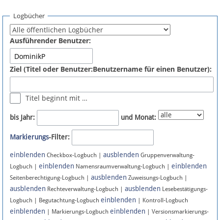
Spenden
Logbücher
Fördermitglied werden
Ausführender Benutzer:
Fehler melden
Ziel (Titel oder Benutzer:Benutzername für einen Benutzer):
Vernetzen
Titel beginnt mit …
Newsletter
bis Jahr:
und Monat:
Bluesky
Markierungs
-Filter:
einblenden
ausblenden
Facebook
Checkbox-Logbuch |
Gruppenverwaltung-
einblenden
einblenden
Logbuch |
Namensraumverwaltung-Logbuch |
ausblenden
Instagram
Seitenberechtigung-Logbuch |
Zuweisungs-Logbuch |
ausblenden
ausblenden
Rechteverwaltung-Logbuch |
Lesebestätigungs-
einblenden
Logbuch | Begutachtung-Logbuch
| Kontroll-Logbuch
einblenden
einblenden
| Markierungs-Logbuch
| Versionsmarkierungs-
Anmelden