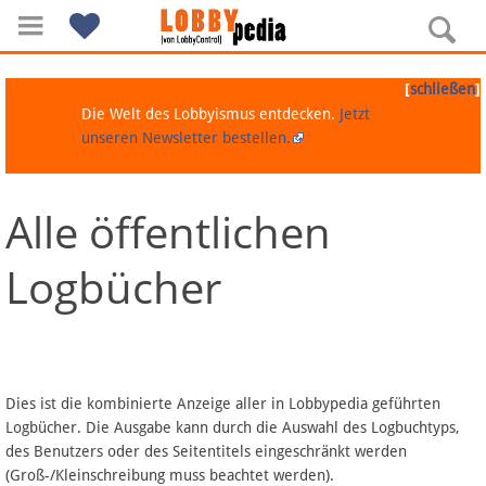
[
]
schließen
Die Welt des Lobbyismus entdecken.
Jetzt
unseren Newsletter bestellen.
Alle öffentlichen
Navigation
Logbücher
Über Lobbypedia
Inhalt A-Z
Artikel nach Kategorien
Dies ist die kombinierte Anzeige aller in Lobbypedia geführten
Logbücher. Die Ausgabe kann durch die Auswahl des Logbuchtyps,
FAQ
des Benutzers oder des Seitentitels eingeschränkt werden
(Groß-/Kleinschreibung muss beachtet werden).