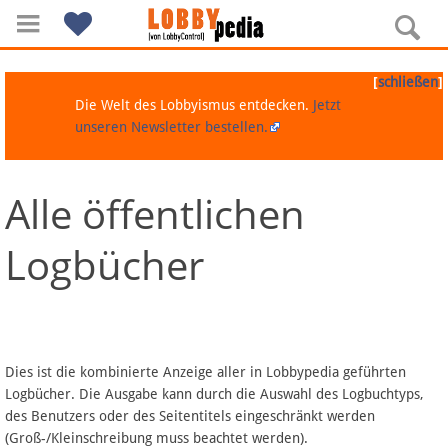
[
]
schließen
Die Welt des Lobbyismus entdecken.
Jetzt
unseren Newsletter bestellen.
Alle öffentlichen
Navigation
Logbücher
Über Lobbypedia
Inhalt A-Z
Artikel nach Kategorien
Dies ist die kombinierte Anzeige aller in Lobbypedia geführten
Logbücher. Die Ausgabe kann durch die Auswahl des Logbuchtyps,
FAQ
des Benutzers oder des Seitentitels eingeschränkt werden
(Groß-/Kleinschreibung muss beachtet werden).