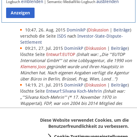
einblenden
ausblenden
Logbuch
| Semantic-MediaWiki-Logbuch
Datenschutz
Über Lobbypedia
10:47, 26. Aug. 2015
DominikP
(
Diskussion
|
Beiträge
)
verschob die Seite
ISDS
nach
Investor-State-Dispute-
Settlement
Impressum
09:21, 27. Jul. 2015
DominikP
(
Diskussion
|
Beiträge
)
löschte Seite
Entwurf:EUTOP
(Inhalt war: „Die '''EUTOP
International GmbH''' ist eine Lobbyagentur, die 1990 von
Klemens Joos
gegründet wurde und ihren Hauptsitz in
München hat. Nach eigenen Angaben verfügt die Agentur
über Büros in Berlin, Brüssel, Prag, Wien, Lond…“)
14:19, 21. Jul. 2015
DominikP
(
Diskussion
|
Beiträge
)
löschte Seite
Entwurf:Silvana Koch-Mehrin
(Inhalt war:
„'''Silvana Koch-Mehrin''' (* 17. November 1970 in
Wuppertal), FDP, war von 2004 bis 2014 Mitglied des
Europäischen Parlaments, seit November 2014 ist sie für
die Lob…“ (einziger Bearbeiter:
DominikP
))
Diese Website verwendet Cookies, um die
Benutzerfreundlichkeit zu verbessern.
Cookie-Zustimmungseinstellungen