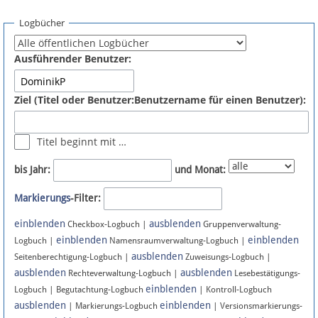
Spenden
Logbücher
Fördermitglied werden
Ausführender Benutzer:
Fehler melden
Ziel (Titel oder Benutzer:Benutzername für einen Benutzer):
Vernetzen
Titel beginnt mit …
Newsletter
bis Jahr:
und Monat:
Bluesky
Markierungs
-Filter:
einblenden
ausblenden
Facebook
Checkbox-Logbuch |
Gruppenverwaltung-
einblenden
einblenden
Logbuch |
Namensraumverwaltung-Logbuch |
ausblenden
Instagram
Seitenberechtigung-Logbuch |
Zuweisungs-Logbuch |
ausblenden
ausblenden
Rechteverwaltung-Logbuch |
Lesebestätigungs-
einblenden
Logbuch | Begutachtung-Logbuch
| Kontroll-Logbuch
ausblenden
einblenden
| Markierungs-Logbuch
| Versionsmarkierungs-
Anmelden