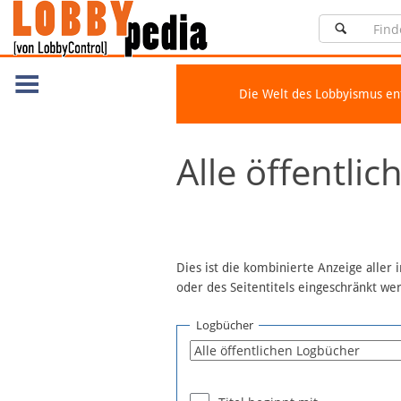
Die Welt des Lobbyismus e
Navigation
Alle öffentli
Über Lobbypedia
Inhalt A-Z
Artikel nach Kategorien
FAQ
Dies ist die kombinierte Anzeige aller
oder des Seitentitels eingeschränkt w
Spenden
Fördermitglied werden
Logbücher
Fehler melden
Vernetzen