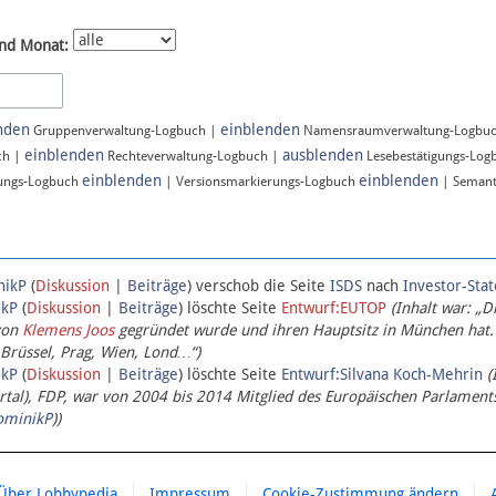
nd Monat:
nden
einblenden
Gruppenverwaltung-Logbuch |
Namensraumverwaltung-Logbu
einblenden
ausblenden
ch |
Rechteverwaltung-Logbuch |
Lesebestätigungs-Log
einblenden
einblenden
ungs-Logbuch
| Versionsmarkierungs-Logbuch
| Semant
nikP
(
Diskussion
|
Beiträge
)
verschob die Seite
ISDS
nach
Investor-Sta
ikP
(
Diskussion
|
Beiträge
)
löschte Seite
Entwurf:EUTOP
(Inhalt war: „D
von
Klemens Joos
gegründet wurde und ihren Hauptsitz in München hat.
 Brüssel, Prag, Wien, Lond…“)
ikP
(
Diskussion
|
Beiträge
)
löschte Seite
Entwurf:Silvana Koch-Mehrin
(
l), FDP, war von 2004 bis 2014 Mitglied des Europäischen Parlaments,
ominikP
))
Über Lobbypedia
Impressum
Cookie-Zustimmung ändern