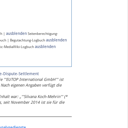
ausblenden
ch |
Seitenberechtigung-
ausblenden
buch | Begutachtung-Logbuch
ausblenden
ic-MediaWiki-Logbuch
te-Dispute-Settlement
ie '''EUTOP International GmbH''' ist
 Nach eigenen Angaben verfügt die
Inhalt war: „'''Silvana Koch-Mehrin''' (*
 seit November 2014 ist sie für die
Analysedienste