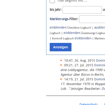
Titel beginnt mit …
Newsletter
bis Jahr:
u
Bluesky
Markierungs
-Filter:
Facebook
Instagram
einblenden
ausble
Checkbox-Logbuch |
einblenden
Logbuch |
Zuweisungs-Logbu
einblenden
| Kontroll-Logbuch
| Markier
10:47, 26. Aug. 2015
Domi
09:21, 27. Jul. 2015
Domin
eine Lobbyagentur, die 1990 
Agentur über Büros in Berlin,
14:19, 21. Jul. 2015
Domin
17. November 1970 in Wupperta
Lob…“ (einziger Bearbeiter:
D
Datenschutz