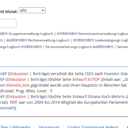
nd Monat:
nden
einblenden
Gruppenverwaltung-Logbuch |
Namensraumverwaltung-Logbu
ausblenden
einblenden
ch |
Rechteverwaltung-Logbuch |
Lesebestätigungs-Log
einblenden
ausblenden
ungs-Logbuch
| Versionsmarkierungs-Logbuch
| Semant
nikP
(
Diskussion
|
Beiträge
)
verschob die Seite
ISDS
nach
Investor-Sta
ikP
(
Diskussion
|
Beiträge
)
löschte Seite
Entwurf:EUTOP
(Inhalt war: „D
von
Klemens Joos
gegründet wurde und ihren Hauptsitz in München hat.
 Brüssel, Prag, Wien, Lond…“)
ikP
(
Diskussion
|
Beiträge
)
löschte Seite
Entwurf:Silvana Koch-Mehrin
(
l), FDP, war von 2004 bis 2014 Mitglied des Europäischen Parlaments,
ominikP
))
Über Lobbypedia
Impressum
Cookie-Zustimmung ändern