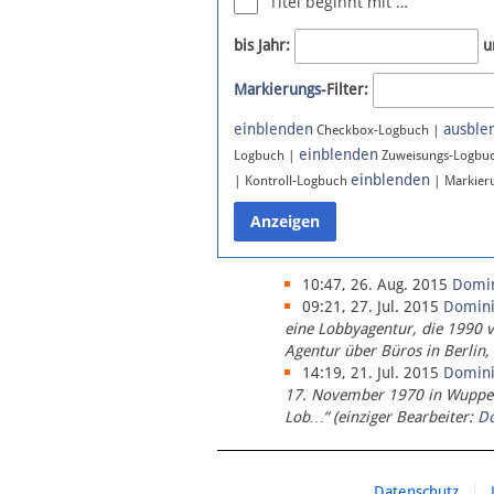
Titel beginnt mit …
Newsletter
bis Jahr:
u
Bluesky
Markierungs
-Filter:
Facebook
Instagram
einblenden
ausble
Checkbox-Logbuch |
einblenden
Logbuch |
Zuweisungs-Logbu
einblenden
| Kontroll-Logbuch
| Markier
10:47, 26. Aug. 2015
Domi
09:21, 27. Jul. 2015
Domin
eine Lobbyagentur, die 1990 
Agentur über Büros in Berlin,
14:19, 21. Jul. 2015
Domin
17. November 1970 in Wupperta
Lob…“ (einziger Bearbeiter:
D
Datenschutz