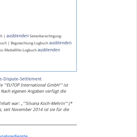
ausblenden
ch |
Seitenberechtigung-
ausblenden
buch | Begutachtung-Logbuch
ausblenden
ic-MediaWiki-Logbuch
te-Dispute-Settlement
ie '''EUTOP International GmbH''' ist
 Nach eigenen Angaben verfügt die
Inhalt war: „'''Silvana Koch-Mehrin''' (*
 seit November 2014 ist sie für die
Analysedienste