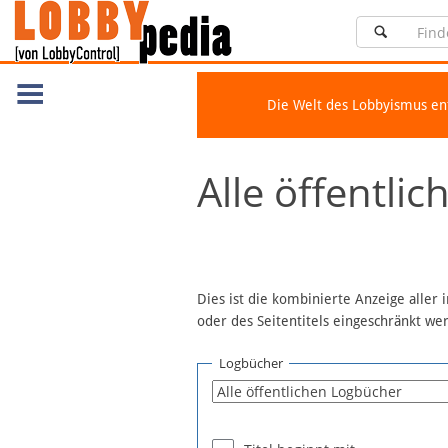
Die Welt des Lobbyismus e
Navigation
Alle öffentli
Über Lobbypedia
Inhalt A-Z
Artikel nach Kategorien
FAQ
Dies ist die kombinierte Anzeige aller
oder des Seitentitels eingeschränkt w
Spenden
Fördermitglied werden
Logbücher
Fehler melden
Vernetzen