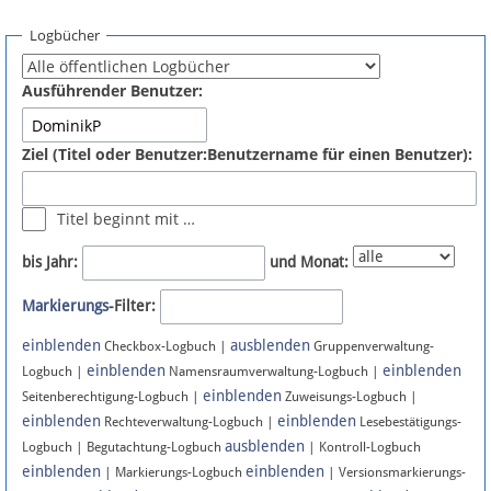
Spenden
Logbücher
Fördermitglied werden
Ausführender Benutzer:
Fehler melden
Ziel (Titel oder Benutzer:Benutzername für einen Benutzer):
Vernetzen
Titel beginnt mit …
Newsletter
bis Jahr:
und Monat:
Bluesky
Markierungs
-Filter:
einblenden
ausblenden
Facebook
Checkbox-Logbuch |
Gruppenverwaltung-
einblenden
einblenden
Logbuch |
Namensraumverwaltung-Logbuch |
einblenden
Instagram
Seitenberechtigung-Logbuch |
Zuweisungs-Logbuch |
einblenden
einblenden
Rechteverwaltung-Logbuch |
Lesebestätigungs-
ausblenden
Logbuch | Begutachtung-Logbuch
| Kontroll-Logbuch
einblenden
einblenden
| Markierungs-Logbuch
| Versionsmarkierungs-
Anmelden