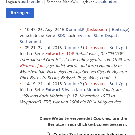
ausblenden
ausblenden
Logbuch
| Semantic-MediaWiki-Logbuch
Datenschutz
Über Lobbypedia
10:47, 26. Aug. 2015
DominikP
(
Diskussion
|
Beiträge
)
verschob die Seite
ISDS
nach
Investor-State-Dispute-
Settlement
Impressum
09:21, 27. Jul. 2015
DominikP
(
Diskussion
|
Beiträge
)
löschte Seite
Entwurf:EUTOP
(Inhalt war: „Die '''EUTOP
International GmbH''' ist eine Lobbyagentur, die 1990 von
Klemens Joos
gegründet wurde und ihren Hauptsitz in
München hat. Nach eigenen Angaben verfügt die Agentur
über Büros in Berlin, Brüssel, Prag, Wien, Lond…“)
14:19, 21. Jul. 2015
DominikP
(
Diskussion
|
Beiträge
)
löschte Seite
Entwurf:Silvana Koch-Mehrin
(Inhalt war:
„'''Silvana Koch-Mehrin''' (* 17. November 1970 in
Wuppertal), FDP, war von 2004 bis 2014 Mitglied des
Europäischen Parlaments, seit November 2014 ist sie für
die Lob…“ (einziger Bearbeiter:
DominikP
))
Diese Website verwendet Cookies, um die
Benutzerfreundlichkeit zu verbessern.
Cookie-Zustimmungseinstellungen