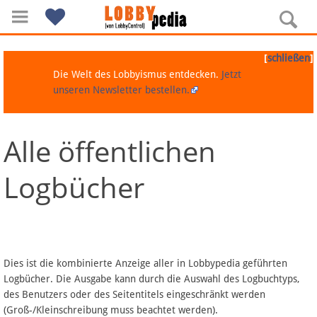
[
]
schließen
Die Welt des Lobbyismus entdecken.
Jetzt
unseren Newsletter bestellen.
Alle öffentlichen
Navigation
Logbücher
Über Lobbypedia
Inhalt A-Z
Artikel nach Kategorien
Dies ist die kombinierte Anzeige aller in Lobbypedia geführten
Logbücher. Die Ausgabe kann durch die Auswahl des Logbuchtyps,
FAQ
des Benutzers oder des Seitentitels eingeschränkt werden
(Groß-/Kleinschreibung muss beachtet werden).