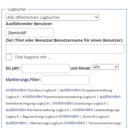
Spenden
Logbücher
Fördermitglied werden
Ausführender Benutzer:
Fehler melden
Ziel (Titel oder Benutzer:Benutzername für einen Benutzer):
Vernetzen
Titel beginnt mit …
Newsletter
bis Jahr:
und Monat:
Bluesky
Markierungs
-Filter:
einblenden
ausblenden
Facebook
Checkbox-Logbuch |
Gruppenverwaltung-
einblenden
ausblenden
Logbuch |
Namensraumverwaltung-Logbuch |
einblenden
Instagram
Seitenberechtigung-Logbuch |
Zuweisungs-Logbuch |
ausblenden
einblenden
Rechteverwaltung-Logbuch |
Lesebestätigungs-
einblenden
Logbuch | Begutachtung-Logbuch
| Kontroll-Logbuch
ausblenden
einblenden
| Markierungs-Logbuch
| Versionsmarkierungs-
Anmelden