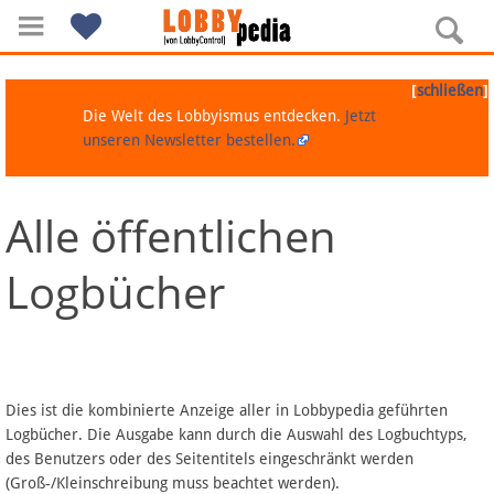
[
]
schließen
Die Welt des Lobbyismus entdecken.
Jetzt
unseren Newsletter bestellen.
Alle öffentlichen
Navigation
Logbücher
Über Lobbypedia
Inhalt A-Z
Artikel nach Kategorien
Dies ist die kombinierte Anzeige aller in Lobbypedia geführten
Logbücher. Die Ausgabe kann durch die Auswahl des Logbuchtyps,
FAQ
des Benutzers oder des Seitentitels eingeschränkt werden
(Groß-/Kleinschreibung muss beachtet werden).