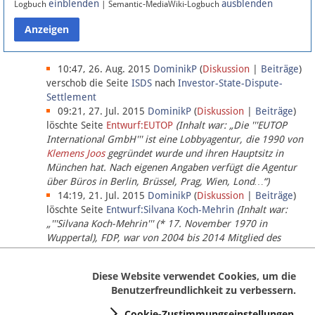
einblenden
ausblenden
Logbuch
| Semantic-MediaWiki-Logbuch
Datenschutz
Über Lobbypedia
10:47, 26. Aug. 2015
DominikP
(
Diskussion
|
Beiträge
)
verschob die Seite
ISDS
nach
Investor-State-Dispute-
Settlement
Impressum
09:21, 27. Jul. 2015
DominikP
(
Diskussion
|
Beiträge
)
löschte Seite
Entwurf:EUTOP
(Inhalt war: „Die '''EUTOP
International GmbH''' ist eine Lobbyagentur, die 1990 von
Klemens Joos
gegründet wurde und ihren Hauptsitz in
München hat. Nach eigenen Angaben verfügt die Agentur
über Büros in Berlin, Brüssel, Prag, Wien, Lond…“)
14:19, 21. Jul. 2015
DominikP
(
Diskussion
|
Beiträge
)
löschte Seite
Entwurf:Silvana Koch-Mehrin
(Inhalt war:
„'''Silvana Koch-Mehrin''' (* 17. November 1970 in
Wuppertal), FDP, war von 2004 bis 2014 Mitglied des
Europäischen Parlaments, seit November 2014 ist sie für
die Lob…“ (einziger Bearbeiter:
DominikP
))
Diese Website verwendet Cookies, um die
Benutzerfreundlichkeit zu verbessern.
Cookie-Zustimmungseinstellungen