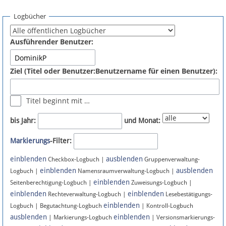
Spenden
Logbücher
Fördermitglied werden
Ausführender Benutzer:
Fehler melden
Ziel (Titel oder Benutzer:Benutzername für einen Benutzer):
Vernetzen
Titel beginnt mit …
Newsletter
bis Jahr:
und Monat:
Bluesky
Markierungs
-Filter:
einblenden
ausblenden
Facebook
Checkbox-Logbuch |
Gruppenverwaltung-
einblenden
ausblenden
Logbuch |
Namensraumverwaltung-Logbuch |
einblenden
Instagram
Seitenberechtigung-Logbuch |
Zuweisungs-Logbuch |
einblenden
einblenden
Rechteverwaltung-Logbuch |
Lesebestätigungs-
einblenden
Logbuch | Begutachtung-Logbuch
| Kontroll-Logbuch
ausblenden
einblenden
| Markierungs-Logbuch
| Versionsmarkierungs-
Anmelden