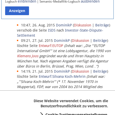
einblenden
ausblenden
Logbuch
| Semantic-MediaWiki-Logbuch
Datenschutz
Über Lobbypedia
10:47, 26. Aug. 2015
DominikP
(
Diskussion
|
Beiträge
)
verschob die Seite
ISDS
nach
Investor-State-Dispute-
Settlement
Impressum
09:21, 27. Jul. 2015
DominikP
(
Diskussion
|
Beiträge
)
löschte Seite
Entwurf:EUTOP
(Inhalt war: „Die '''EUTOP
International GmbH''' ist eine Lobbyagentur, die 1990 von
Klemens Joos
gegründet wurde und ihren Hauptsitz in
München hat. Nach eigenen Angaben verfügt die Agentur
über Büros in Berlin, Brüssel, Prag, Wien, Lond…“)
14:19, 21. Jul. 2015
DominikP
(
Diskussion
|
Beiträge
)
löschte Seite
Entwurf:Silvana Koch-Mehrin
(Inhalt war:
„'''Silvana Koch-Mehrin''' (* 17. November 1970 in
Wuppertal), FDP, war von 2004 bis 2014 Mitglied des
Europäischen Parlaments, seit November 2014 ist sie für
die Lob…“ (einziger Bearbeiter:
DominikP
))
Diese Website verwendet Cookies, um die
Benutzerfreundlichkeit zu verbessern.
Cookie-Zustimmungseinstellungen