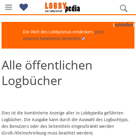
[
]
schließen
Die Welt des Lobbyismus entdecken.
Jetzt
unseren Newsletter bestellen.
Alle öffentlichen
Navigation
Logbücher
Über Lobbypedia
Inhalt A-Z
Artikel nach Kategorien
Dies ist die kombinierte Anzeige aller in Lobbypedia geführten
Logbücher. Die Ausgabe kann durch die Auswahl des Logbuchtyps,
FAQ
des Benutzers oder des Seitentitels eingeschränkt werden
(Groß-/Kleinschreibung muss beachtet werden).