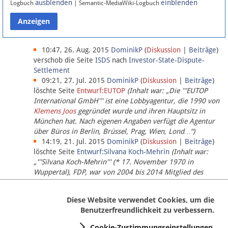
ausblenden
einblenden
Logbuch
| Semantic-MediaWiki-Logbuch
Datenschutz
Über Lobbypedia
10:47, 26. Aug. 2015
DominikP
(
Diskussion
|
Beiträge
)
verschob die Seite
ISDS
nach
Investor-State-Dispute-
Settlement
Impressum
09:21, 27. Jul. 2015
DominikP
(
Diskussion
|
Beiträge
)
löschte Seite
Entwurf:EUTOP
(Inhalt war: „Die '''EUTOP
International GmbH''' ist eine Lobbyagentur, die 1990 von
Klemens Joos
gegründet wurde und ihren Hauptsitz in
München hat. Nach eigenen Angaben verfügt die Agentur
über Büros in Berlin, Brüssel, Prag, Wien, Lond…“)
14:19, 21. Jul. 2015
DominikP
(
Diskussion
|
Beiträge
)
löschte Seite
Entwurf:Silvana Koch-Mehrin
(Inhalt war:
„'''Silvana Koch-Mehrin''' (* 17. November 1970 in
Wuppertal), FDP, war von 2004 bis 2014 Mitglied des
Europäischen Parlaments, seit November 2014 ist sie für
die Lob…“ (einziger Bearbeiter:
DominikP
))
Diese Website verwendet Cookies, um die
Benutzerfreundlichkeit zu verbessern.
Cookie-Zustimmungseinstellungen