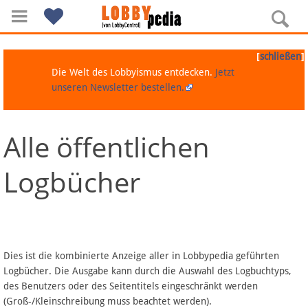
[
]
schließen
Die Welt des Lobbyismus entdecken.
Jetzt
unseren Newsletter bestellen.
Alle öffentlichen
Navigation
Logbücher
Über Lobbypedia
Inhalt A-Z
Artikel nach Kategorien
Dies ist die kombinierte Anzeige aller in Lobbypedia geführten
Logbücher. Die Ausgabe kann durch die Auswahl des Logbuchtyps,
FAQ
des Benutzers oder des Seitentitels eingeschränkt werden
(Groß-/Kleinschreibung muss beachtet werden).