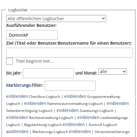
Spenden
Logbücher
Fördermitglied werden
Ausführender Benutzer:
Fehler melden
Ziel (Titel oder Benutzer:Benutzername für einen Benutzer):
Vernetzen
Titel beginnt mit …
Newsletter
bis Jahr:
und Monat:
Bluesky
Markierungs
-Filter:
einblenden
einblenden
Facebook
Checkbox-Logbuch |
Gruppenverwaltung-
einblenden
einblenden
Logbuch |
Namensraumverwaltung-Logbuch |
einblenden
Instagram
Seitenberechtigung-Logbuch |
Zuweisungs-Logbuch |
einblenden
einblenden
Rechteverwaltung-Logbuch |
Lesebestätigungs-
einblenden
Logbuch | Begutachtung-Logbuch
| Kontroll-Logbuch
ausblenden
einblenden
| Markierungs-Logbuch
| Versionsmarkierungs-
Anmelden