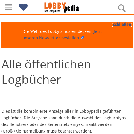
[
]
schließen
Die Welt des Lobbyismus entdecken.
Jetzt
unseren Newsletter bestellen.
Alle öffentlichen
Navigation
Logbücher
Über Lobbypedia
Inhalt A-Z
Artikel nach Kategorien
Dies ist die kombinierte Anzeige aller in Lobbypedia geführten
Logbücher. Die Ausgabe kann durch die Auswahl des Logbuchtyps,
FAQ
des Benutzers oder des Seitentitels eingeschränkt werden
(Groß-/Kleinschreibung muss beachtet werden).