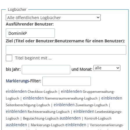
Spenden
Logbücher
Fördermitglied werden
Ausführender Benutzer:
Fehler melden
Ziel (Titel oder Benutzer:Benutzername für einen Benutzer):
Vernetzen
Titel beginnt mit …
Newsletter
bis Jahr:
und Monat:
Bluesky
Markierungs
-Filter:
einblenden
einblenden
Facebook
Checkbox-Logbuch |
Gruppenverwaltung-
einblenden
einblenden
Logbuch |
Namensraumverwaltung-Logbuch |
einblenden
Instagram
Seitenberechtigung-Logbuch |
Zuweisungs-Logbuch |
einblenden
einblenden
Rechteverwaltung-Logbuch |
Lesebestätigungs-
ausblenden
Logbuch | Begutachtung-Logbuch
| Kontroll-Logbuch
ausblenden
einblenden
| Markierungs-Logbuch
| Versionsmarkierungs-
Anmelden