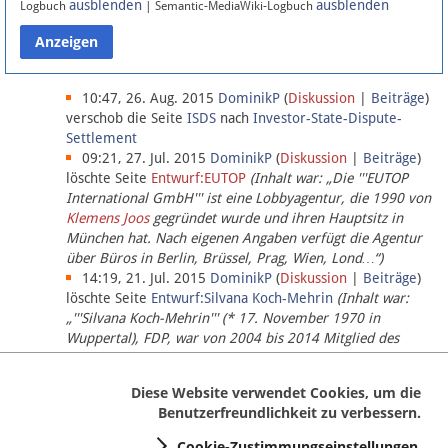
ausblenden
ausblenden
Logbuch
| Semantic-MediaWiki-Logbuch
Datenschutz
Über Lobbypedia
10:47, 26. Aug. 2015
DominikP
(
Diskussion
|
Beiträge
)
verschob die Seite
ISDS
nach
Investor-State-Dispute-
Settlement
Impressum
09:21, 27. Jul. 2015
DominikP
(
Diskussion
|
Beiträge
)
löschte Seite
Entwurf:EUTOP
(Inhalt war: „Die '''EUTOP
International GmbH''' ist eine Lobbyagentur, die 1990 von
Klemens Joos
gegründet wurde und ihren Hauptsitz in
München hat. Nach eigenen Angaben verfügt die Agentur
über Büros in Berlin, Brüssel, Prag, Wien, Lond…“)
14:19, 21. Jul. 2015
DominikP
(
Diskussion
|
Beiträge
)
löschte Seite
Entwurf:Silvana Koch-Mehrin
(Inhalt war:
„'''Silvana Koch-Mehrin''' (* 17. November 1970 in
Wuppertal), FDP, war von 2004 bis 2014 Mitglied des
Europäischen Parlaments, seit November 2014 ist sie für
die Lob…“ (einziger Bearbeiter:
DominikP
))
Diese Website verwendet Cookies, um die
Benutzerfreundlichkeit zu verbessern.
Cookie-Zustimmungseinstellungen