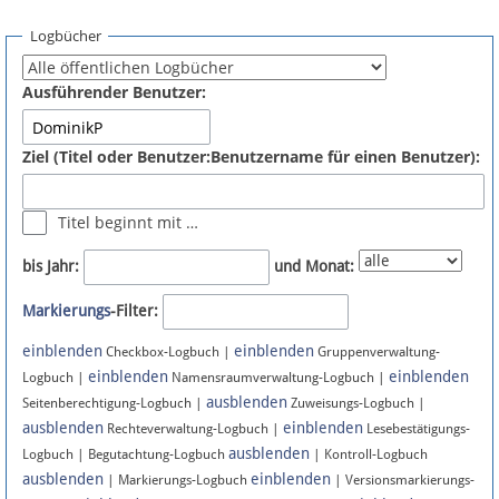
Spenden
Logbücher
Fördermitglied werden
Ausführender Benutzer:
Fehler melden
Ziel (Titel oder Benutzer:Benutzername für einen Benutzer):
Vernetzen
Titel beginnt mit …
Newsletter
bis Jahr:
und Monat:
Bluesky
Markierungs
-Filter:
einblenden
einblenden
Facebook
Checkbox-Logbuch |
Gruppenverwaltung-
einblenden
einblenden
Logbuch |
Namensraumverwaltung-Logbuch |
ausblenden
Instagram
Seitenberechtigung-Logbuch |
Zuweisungs-Logbuch |
ausblenden
einblenden
Rechteverwaltung-Logbuch |
Lesebestätigungs-
ausblenden
Logbuch | Begutachtung-Logbuch
| Kontroll-Logbuch
ausblenden
einblenden
| Markierungs-Logbuch
| Versionsmarkierungs-
Anmelden