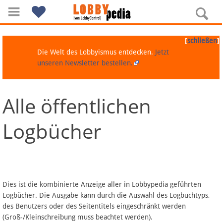
[
]
schließen
Die Welt des Lobbyismus entdecken.
Jetzt
unseren Newsletter bestellen.
Alle öffentlichen
Navigation
Logbücher
Über Lobbypedia
Inhalt A-Z
Artikel nach Kategorien
Dies ist die kombinierte Anzeige aller in Lobbypedia geführten
Logbücher. Die Ausgabe kann durch die Auswahl des Logbuchtyps,
FAQ
des Benutzers oder des Seitentitels eingeschränkt werden
(Groß-/Kleinschreibung muss beachtet werden).