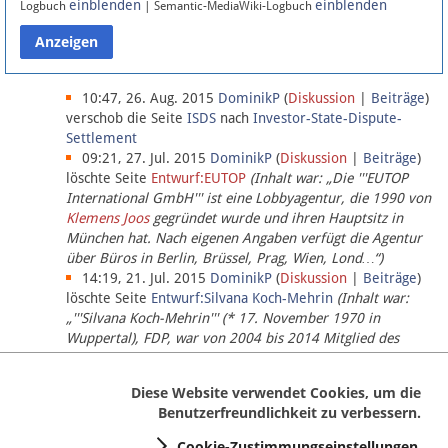
einblenden
einblenden
Logbuch
| Semantic-MediaWiki-Logbuch
Datenschutz
Über Lobbypedia
10:47, 26. Aug. 2015
DominikP
(
Diskussion
|
Beiträge
)
verschob die Seite
ISDS
nach
Investor-State-Dispute-
Settlement
Impressum
09:21, 27. Jul. 2015
DominikP
(
Diskussion
|
Beiträge
)
löschte Seite
Entwurf:EUTOP
(Inhalt war: „Die '''EUTOP
International GmbH''' ist eine Lobbyagentur, die 1990 von
Klemens Joos
gegründet wurde und ihren Hauptsitz in
München hat. Nach eigenen Angaben verfügt die Agentur
über Büros in Berlin, Brüssel, Prag, Wien, Lond…“)
14:19, 21. Jul. 2015
DominikP
(
Diskussion
|
Beiträge
)
löschte Seite
Entwurf:Silvana Koch-Mehrin
(Inhalt war:
„'''Silvana Koch-Mehrin''' (* 17. November 1970 in
Wuppertal), FDP, war von 2004 bis 2014 Mitglied des
Europäischen Parlaments, seit November 2014 ist sie für
die Lob…“ (einziger Bearbeiter:
DominikP
))
Diese Website verwendet Cookies, um die
Benutzerfreundlichkeit zu verbessern.
Cookie-Zustimmungseinstellungen