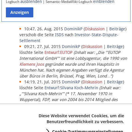
ausblenden
einblenden
Logbuch
| Semantic-MediaWiki-Logbuch
Datenschutz
Über Lobbypedia
10:47, 26. Aug. 2015
DominikP
(
Diskussion
|
Beiträge
)
verschob die Seite
ISDS
nach
Investor-State-Dispute-
Settlement
Impressum
09:21, 27. Jul. 2015
DominikP
(
Diskussion
|
Beiträge
)
löschte Seite
Entwurf:EUTOP
(Inhalt war: „Die '''EUTOP
International GmbH''' ist eine Lobbyagentur, die 1990 von
Klemens Joos
gegründet wurde und ihren Hauptsitz in
München hat. Nach eigenen Angaben verfügt die Agentur
über Büros in Berlin, Brüssel, Prag, Wien, Lond…“)
14:19, 21. Jul. 2015
DominikP
(
Diskussion
|
Beiträge
)
löschte Seite
Entwurf:Silvana Koch-Mehrin
(Inhalt war:
„'''Silvana Koch-Mehrin''' (* 17. November 1970 in
Wuppertal), FDP, war von 2004 bis 2014 Mitglied des
Europäischen Parlaments, seit November 2014 ist sie für
die Lob…“ (einziger Bearbeiter:
DominikP
))
Diese Website verwendet Cookies, um die
Benutzerfreundlichkeit zu verbessern.
Cookie-Zustimmungseinstellungen