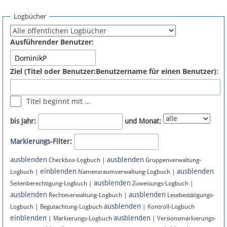
Spenden
Logbücher
Fördermitglied werden
Ausführender Benutzer:
Fehler melden
Ziel (Titel oder Benutzer:Benutzername für einen Benutzer):
Vernetzen
Titel beginnt mit …
Newsletter
bis Jahr:
und Monat:
Bluesky
Markierungs
-Filter:
ausblenden
ausblenden
Facebook
Checkbox-Logbuch |
Gruppenverwaltung-
einblenden
ausblenden
Logbuch |
Namensraumverwaltung-Logbuch |
ausblenden
Instagram
Seitenberechtigung-Logbuch |
Zuweisungs-Logbuch |
ausblenden
ausblenden
Rechteverwaltung-Logbuch |
Lesebestätigungs-
ausblenden
Logbuch | Begutachtung-Logbuch
| Kontroll-Logbuch
einblenden
ausblenden
| Markierungs-Logbuch
| Versionsmarkierungs-
Anmelden