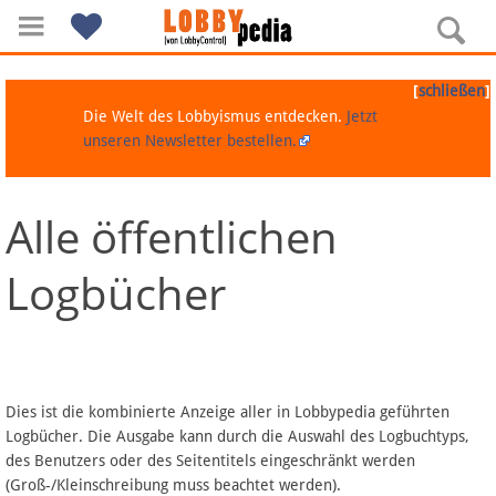
[
]
schließen
Die Welt des Lobbyismus entdecken.
Jetzt
unseren Newsletter bestellen.
Alle öffentlichen
Navigation
Logbücher
Über Lobbypedia
Inhalt A-Z
Artikel nach Kategorien
Dies ist die kombinierte Anzeige aller in Lobbypedia geführten
Logbücher. Die Ausgabe kann durch die Auswahl des Logbuchtyps,
FAQ
des Benutzers oder des Seitentitels eingeschränkt werden
(Groß-/Kleinschreibung muss beachtet werden).