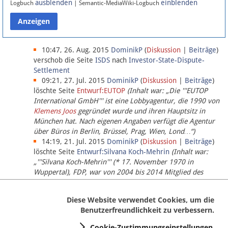
ausblenden
einblenden
Logbuch
| Semantic-MediaWiki-Logbuch
Datenschutz
Über Lobbypedia
10:47, 26. Aug. 2015
DominikP
(
Diskussion
|
Beiträge
)
verschob die Seite
ISDS
nach
Investor-State-Dispute-
Settlement
Impressum
09:21, 27. Jul. 2015
DominikP
(
Diskussion
|
Beiträge
)
löschte Seite
Entwurf:EUTOP
(Inhalt war: „Die '''EUTOP
International GmbH''' ist eine Lobbyagentur, die 1990 von
Klemens Joos
gegründet wurde und ihren Hauptsitz in
München hat. Nach eigenen Angaben verfügt die Agentur
über Büros in Berlin, Brüssel, Prag, Wien, Lond…“)
14:19, 21. Jul. 2015
DominikP
(
Diskussion
|
Beiträge
)
löschte Seite
Entwurf:Silvana Koch-Mehrin
(Inhalt war:
„'''Silvana Koch-Mehrin''' (* 17. November 1970 in
Wuppertal), FDP, war von 2004 bis 2014 Mitglied des
Europäischen Parlaments, seit November 2014 ist sie für
die Lob…“ (einziger Bearbeiter:
DominikP
))
Diese Website verwendet Cookies, um die
Benutzerfreundlichkeit zu verbessern.
Cookie-Zustimmungseinstellungen