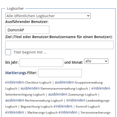
Spenden
Logbücher
Fördermitglied werden
Ausführender Benutzer:
Fehler melden
Ziel (Titel oder Benutzer:Benutzername für einen Benutzer):
Vernetzen
Titel beginnt mit …
Newsletter
bis Jahr:
und Monat:
Bluesky
Markierungs
-Filter:
einblenden
ausblenden
Facebook
Checkbox-Logbuch |
Gruppenverwaltung-
ausblenden
einblenden
Logbuch |
Namensraumverwaltung-Logbuch |
ausblenden
Instagram
Seitenberechtigung-Logbuch |
Zuweisungs-Logbuch |
ausblenden
einblenden
Rechteverwaltung-Logbuch |
Lesebestätigungs-
einblenden
Logbuch | Begutachtung-Logbuch
| Kontroll-Logbuch
einblenden
einblenden
| Markierungs-Logbuch
| Versionsmarkierungs-
Anmelden