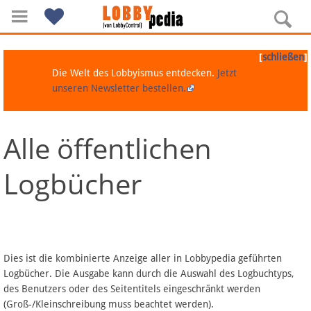
[
]
schließen
Die Welt des Lobbyismus entdecken.
Jetzt
unseren Newsletter bestellen.
Alle öffentlichen
Navigation
Logbücher
Über Lobbypedia
Inhalt A-Z
Artikel nach Kategorien
Dies ist die kombinierte Anzeige aller in Lobbypedia geführten
Logbücher. Die Ausgabe kann durch die Auswahl des Logbuchtyps,
FAQ
des Benutzers oder des Seitentitels eingeschränkt werden
(Groß-/Kleinschreibung muss beachtet werden).