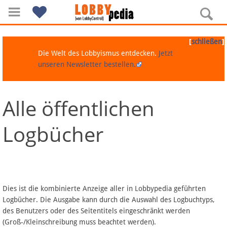
[
]
schließen
Die Welt des Lobbyismus entdecken.
Jetzt
unseren Newsletter bestellen.
Alle öffentlichen
Navigation
Logbücher
Über Lobbypedia
Inhalt A-Z
Artikel nach Kategorien
Dies ist die kombinierte Anzeige aller in Lobbypedia geführten
Logbücher. Die Ausgabe kann durch die Auswahl des Logbuchtyps,
FAQ
des Benutzers oder des Seitentitels eingeschränkt werden
(Groß-/Kleinschreibung muss beachtet werden).