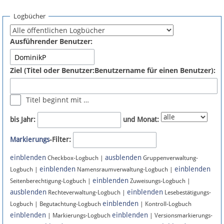
Spenden
Logbücher
Fördermitglied werden
Ausführender Benutzer:
Fehler melden
Ziel (Titel oder Benutzer:Benutzername für einen Benutzer):
Vernetzen
Titel beginnt mit …
Newsletter
bis Jahr:
und Monat:
Bluesky
Markierungs
-Filter:
einblenden
ausblenden
Facebook
Checkbox-Logbuch |
Gruppenverwaltung-
einblenden
einblenden
Logbuch |
Namensraumverwaltung-Logbuch |
einblenden
Instagram
Seitenberechtigung-Logbuch |
Zuweisungs-Logbuch |
ausblenden
einblenden
Rechteverwaltung-Logbuch |
Lesebestätigungs-
einblenden
Logbuch | Begutachtung-Logbuch
| Kontroll-Logbuch
einblenden
einblenden
| Markierungs-Logbuch
| Versionsmarkierungs-
Anmelden