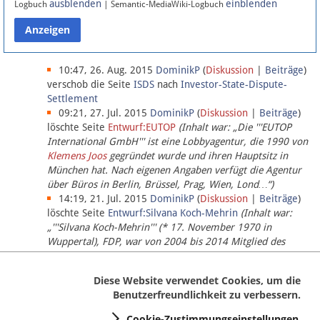
ausblenden
einblenden
Logbuch
| Semantic-MediaWiki-Logbuch
Datenschutz
Über Lobbypedia
10:47, 26. Aug. 2015
DominikP
(
Diskussion
|
Beiträge
)
verschob die Seite
ISDS
nach
Investor-State-Dispute-
Settlement
Impressum
09:21, 27. Jul. 2015
DominikP
(
Diskussion
|
Beiträge
)
löschte Seite
Entwurf:EUTOP
(Inhalt war: „Die '''EUTOP
International GmbH''' ist eine Lobbyagentur, die 1990 von
Klemens Joos
gegründet wurde und ihren Hauptsitz in
München hat. Nach eigenen Angaben verfügt die Agentur
über Büros in Berlin, Brüssel, Prag, Wien, Lond…“)
14:19, 21. Jul. 2015
DominikP
(
Diskussion
|
Beiträge
)
löschte Seite
Entwurf:Silvana Koch-Mehrin
(Inhalt war:
„'''Silvana Koch-Mehrin''' (* 17. November 1970 in
Wuppertal), FDP, war von 2004 bis 2014 Mitglied des
Europäischen Parlaments, seit November 2014 ist sie für
die Lob…“ (einziger Bearbeiter:
DominikP
))
Diese Website verwendet Cookies, um die
Benutzerfreundlichkeit zu verbessern.
Cookie-Zustimmungseinstellungen