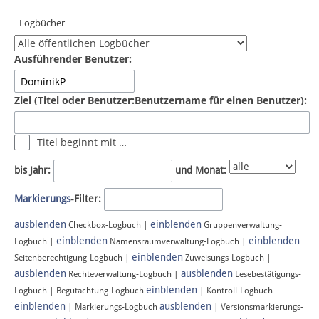
Spenden
Logbücher
Fördermitglied werden
Ausführender Benutzer:
Fehler melden
Ziel (Titel oder Benutzer:Benutzername für einen Benutzer):
Vernetzen
Titel beginnt mit …
Newsletter
bis Jahr:
und Monat:
Bluesky
Markierungs
-Filter:
ausblenden
einblenden
Facebook
Checkbox-Logbuch |
Gruppenverwaltung-
einblenden
einblenden
Logbuch |
Namensraumverwaltung-Logbuch |
einblenden
Instagram
Seitenberechtigung-Logbuch |
Zuweisungs-Logbuch |
ausblenden
ausblenden
Rechteverwaltung-Logbuch |
Lesebestätigungs-
einblenden
Logbuch | Begutachtung-Logbuch
| Kontroll-Logbuch
einblenden
ausblenden
| Markierungs-Logbuch
| Versionsmarkierungs-
Anmelden