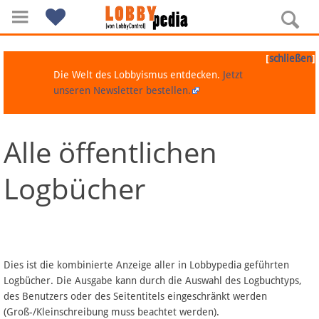
[
]
schließen
Die Welt des Lobbyismus entdecken.
Jetzt
unseren Newsletter bestellen.
Alle öffentlichen
Navigation
Logbücher
Über Lobbypedia
Inhalt A-Z
Artikel nach Kategorien
Dies ist die kombinierte Anzeige aller in Lobbypedia geführten
Logbücher. Die Ausgabe kann durch die Auswahl des Logbuchtyps,
FAQ
des Benutzers oder des Seitentitels eingeschränkt werden
(Groß-/Kleinschreibung muss beachtet werden).