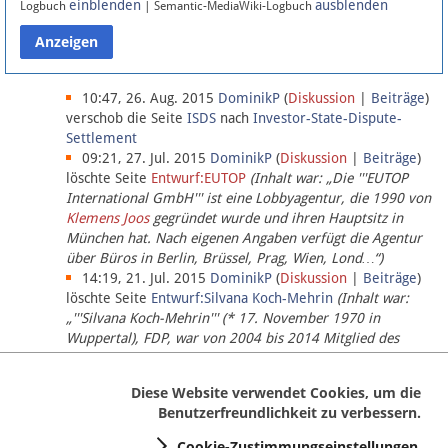
einblenden
ausblenden
Logbuch
| Semantic-MediaWiki-Logbuch
Datenschutz
Über Lobbypedia
10:47, 26. Aug. 2015
DominikP
(
Diskussion
|
Beiträge
)
verschob die Seite
ISDS
nach
Investor-State-Dispute-
Settlement
Impressum
09:21, 27. Jul. 2015
DominikP
(
Diskussion
|
Beiträge
)
löschte Seite
Entwurf:EUTOP
(Inhalt war: „Die '''EUTOP
International GmbH''' ist eine Lobbyagentur, die 1990 von
Klemens Joos
gegründet wurde und ihren Hauptsitz in
München hat. Nach eigenen Angaben verfügt die Agentur
über Büros in Berlin, Brüssel, Prag, Wien, Lond…“)
14:19, 21. Jul. 2015
DominikP
(
Diskussion
|
Beiträge
)
löschte Seite
Entwurf:Silvana Koch-Mehrin
(Inhalt war:
„'''Silvana Koch-Mehrin''' (* 17. November 1970 in
Wuppertal), FDP, war von 2004 bis 2014 Mitglied des
Europäischen Parlaments, seit November 2014 ist sie für
die Lob…“ (einziger Bearbeiter:
DominikP
))
Diese Website verwendet Cookies, um die
Benutzerfreundlichkeit zu verbessern.
Cookie-Zustimmungseinstellungen