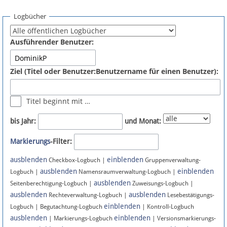
Spenden
Logbücher
Fördermitglied werden
Ausführender Benutzer:
Fehler melden
Ziel (Titel oder Benutzer:Benutzername für einen Benutzer):
Vernetzen
Titel beginnt mit …
Newsletter
bis Jahr:
und Monat:
Bluesky
Markierungs
-Filter:
ausblenden
einblenden
Facebook
Checkbox-Logbuch |
Gruppenverwaltung-
ausblenden
einblenden
Logbuch |
Namensraumverwaltung-Logbuch |
ausblenden
Instagram
Seitenberechtigung-Logbuch |
Zuweisungs-Logbuch |
ausblenden
ausblenden
Rechteverwaltung-Logbuch |
Lesebestätigungs-
einblenden
Logbuch | Begutachtung-Logbuch
| Kontroll-Logbuch
ausblenden
einblenden
| Markierungs-Logbuch
| Versionsmarkierungs-
Anmelden