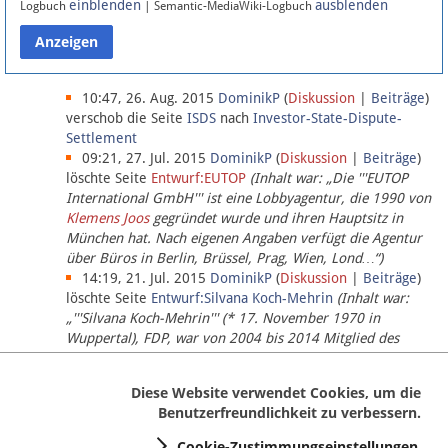
einblenden
ausblenden
Logbuch
| Semantic-MediaWiki-Logbuch
Datenschutz
Über Lobbypedia
10:47, 26. Aug. 2015
DominikP
(
Diskussion
|
Beiträge
)
verschob die Seite
ISDS
nach
Investor-State-Dispute-
Settlement
Impressum
09:21, 27. Jul. 2015
DominikP
(
Diskussion
|
Beiträge
)
löschte Seite
Entwurf:EUTOP
(Inhalt war: „Die '''EUTOP
International GmbH''' ist eine Lobbyagentur, die 1990 von
Klemens Joos
gegründet wurde und ihren Hauptsitz in
München hat. Nach eigenen Angaben verfügt die Agentur
über Büros in Berlin, Brüssel, Prag, Wien, Lond…“)
14:19, 21. Jul. 2015
DominikP
(
Diskussion
|
Beiträge
)
löschte Seite
Entwurf:Silvana Koch-Mehrin
(Inhalt war:
„'''Silvana Koch-Mehrin''' (* 17. November 1970 in
Wuppertal), FDP, war von 2004 bis 2014 Mitglied des
Europäischen Parlaments, seit November 2014 ist sie für
die Lob…“ (einziger Bearbeiter:
DominikP
))
Diese Website verwendet Cookies, um die
Benutzerfreundlichkeit zu verbessern.
Cookie-Zustimmungseinstellungen