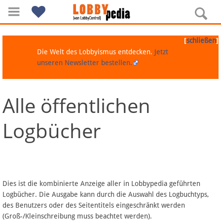
[
]
schließen
Die Welt des Lobbyismus entdecken.
Jetzt
unseren Newsletter bestellen.
Alle öffentlichen
Navigation
Logbücher
Über Lobbypedia
Inhalt A-Z
Artikel nach Kategorien
Dies ist die kombinierte Anzeige aller in Lobbypedia geführten
Logbücher. Die Ausgabe kann durch die Auswahl des Logbuchtyps,
FAQ
des Benutzers oder des Seitentitels eingeschränkt werden
(Groß-/Kleinschreibung muss beachtet werden).