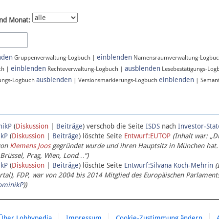
nd Monat:
nden
einblenden
Gruppenverwaltung-Logbuch |
Namensraumverwaltung-Logbu
einblenden
ausblenden
ch |
Rechteverwaltung-Logbuch |
Lesebestätigungs-Log
ausblenden
einblenden
ungs-Logbuch
| Versionsmarkierungs-Logbuch
| Semant
nikP
(
Diskussion
|
Beiträge
)
verschob die Seite
ISDS
nach
Investor-Sta
ikP
(
Diskussion
|
Beiträge
)
löschte Seite
Entwurf:EUTOP
(Inhalt war: „D
von
Klemens Joos
gegründet wurde und ihren Hauptsitz in München hat.
 Brüssel, Prag, Wien, Lond…“)
ikP
(
Diskussion
|
Beiträge
)
löschte Seite
Entwurf:Silvana Koch-Mehrin
(
l), FDP, war von 2004 bis 2014 Mitglied des Europäischen Parlaments,
ominikP
))
Über Lobbypedia
Impressum
Cookie-Zustimmung ändern