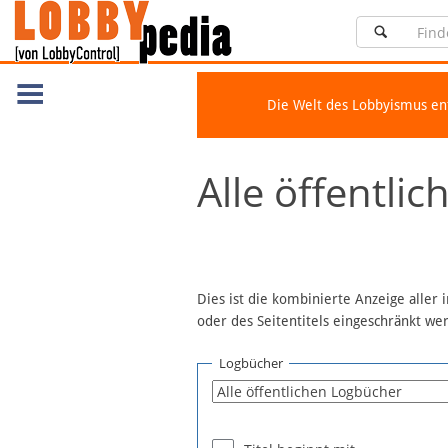
Die Welt des Lobbyismus e
Navigation
Alle öffentli
Über Lobbypedia
Inhalt A-Z
Artikel nach Kategorien
FAQ
Dies ist die kombinierte Anzeige aller
oder des Seitentitels eingeschränkt w
Spenden
Fördermitglied werden
Logbücher
Fehler melden
Vernetzen