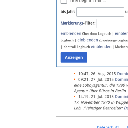
Titel beginnt mit …
Newsletter
bis Jahr:
u
Bluesky
Markierungs
-Filter:
Facebook
Instagram
einblenden
einble
Checkbox-Logbuch |
einblenden
Logbuch |
Zuweisungs-Logbu
einblenden
| Kontroll-Logbuch
| Markier
10:47, 26. Aug. 2015
Domi
09:21, 27. Jul. 2015
Domin
eine Lobbyagentur, die 1990 
Agentur über Büros in Berlin,
14:19, 21. Jul. 2015
Domin
17. November 1970 in Wupperta
Lob…“ (einziger Bearbeiter:
D
Datenschutz