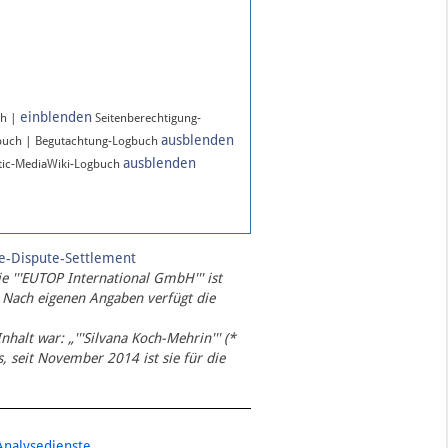
einblenden
ch |
Seitenberechtigung-
ausblenden
buch | Begutachtung-Logbuch
ausblenden
ic-MediaWiki-Logbuch
te-Dispute-Settlement
ie '''EUTOP International GmbH''' ist
 Nach eigenen Angaben verfügt die
Inhalt war: „'''Silvana Koch-Mehrin''' (*
 seit November 2014 ist sie für die
Analysedienste