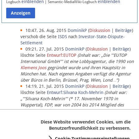
einblenden
einblenden
Logbuch
| Semantic-MediaWiki-Logbuch
Datenschutz
Über Lobbypedia
10:47, 26. Aug. 2015
DominikP
(
Diskussion
|
Beiträge
)
verschob die Seite
ISDS
nach
Investor-State-Dispute-
Settlement
Impressum
09:21, 27. Jul. 2015
DominikP
(
Diskussion
|
Beiträge
)
löschte Seite
Entwurf:EUTOP
(Inhalt war: „Die '''EUTOP
International GmbH''' ist eine Lobbyagentur, die 1990 von
Klemens Joos
gegründet wurde und ihren Hauptsitz in
München hat. Nach eigenen Angaben verfügt die Agentur
über Büros in Berlin, Brüssel, Prag, Wien, Lond…“)
14:19, 21. Jul. 2015
DominikP
(
Diskussion
|
Beiträge
)
löschte Seite
Entwurf:Silvana Koch-Mehrin
(Inhalt war:
„'''Silvana Koch-Mehrin''' (* 17. November 1970 in
Wuppertal), FDP, war von 2004 bis 2014 Mitglied des
Europäischen Parlaments, seit November 2014 ist sie für
die Lob…“ (einziger Bearbeiter:
DominikP
))
Diese Website verwendet Cookies, um die
Benutzerfreundlichkeit zu verbessern.
Cookie-Zustimmungseinstellungen