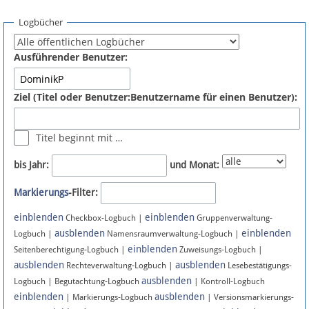
Spenden
Logbücher
Fördermitglied werden
Ausführender Benutzer:
Fehler melden
Ziel (Titel oder Benutzer:Benutzername für einen Benutzer):
Vernetzen
Titel beginnt mit …
Newsletter
bis Jahr:
und Monat:
Bluesky
Markierungs
-Filter:
einblenden
einblenden
Facebook
Checkbox-Logbuch |
Gruppenverwaltung-
ausblenden
einblenden
Logbuch |
Namensraumverwaltung-Logbuch |
einblenden
Instagram
Seitenberechtigung-Logbuch |
Zuweisungs-Logbuch |
ausblenden
ausblenden
Rechteverwaltung-Logbuch |
Lesebestätigungs-
ausblenden
Logbuch | Begutachtung-Logbuch
| Kontroll-Logbuch
einblenden
ausblenden
| Markierungs-Logbuch
| Versionsmarkierungs-
Anmelden