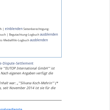
einblenden
ch |
Seitenberechtigung-
ausblenden
gbuch | Begutachtung-Logbuch
ausblenden
ic-MediaWiki-Logbuch
te-Dispute-Settlement
ie '''EUTOP International GmbH''' ist
 Nach eigenen Angaben verfügt die
Inhalt war: „'''Silvana Koch-Mehrin''' (*
 seit November 2014 ist sie für die
Analysedienste