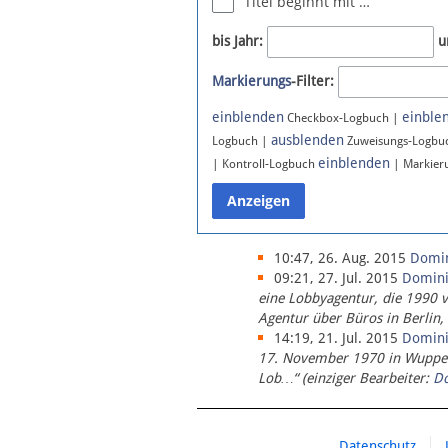
Titel beginnt mit …
Newsletter
bis Jahr:
u
Bluesky
Markierungs
-Filter:
Facebook
Instagram
einblenden
einble
Checkbox-Logbuch |
ausblenden
Logbuch |
Zuweisungs-Logbu
einblenden
| Kontroll-Logbuch
| Markier
10:47, 26. Aug. 2015
Domi
09:21, 27. Jul. 2015
Domin
eine Lobbyagentur, die 1990 
Agentur über Büros in Berlin,
14:19, 21. Jul. 2015
Domin
17. November 1970 in Wupperta
Lob…“ (einziger Bearbeiter:
D
Datenschutz