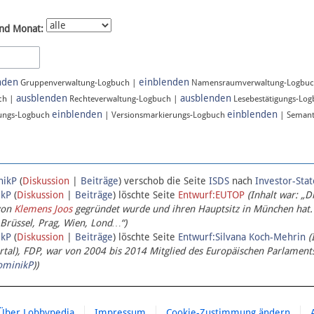
nd Monat:
nden
einblenden
Gruppenverwaltung-Logbuch |
Namensraumverwaltung-Logbu
ausblenden
ausblenden
ch |
Rechteverwaltung-Logbuch |
Lesebestätigungs-Lo
einblenden
einblenden
ungs-Logbuch
| Versionsmarkierungs-Logbuch
| Semant
nikP
(
Diskussion
|
Beiträge
)
verschob die Seite
ISDS
nach
Investor-Sta
ikP
(
Diskussion
|
Beiträge
)
löschte Seite
Entwurf:EUTOP
(Inhalt war: „D
von
Klemens Joos
gegründet wurde und ihren Hauptsitz in München hat.
 Brüssel, Prag, Wien, Lond…“)
ikP
(
Diskussion
|
Beiträge
)
löschte Seite
Entwurf:Silvana Koch-Mehrin
(
l), FDP, war von 2004 bis 2014 Mitglied des Europäischen Parlaments,
ominikP
))
Über Lobbypedia
Impressum
Cookie-Zustimmung ändern