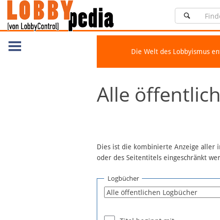
Die Welt des Lobbyismus e
Navigation
Alle öffentli
Über Lobbypedia
Inhalt A-Z
Artikel nach Kategorien
FAQ
Dies ist die kombinierte Anzeige aller
oder des Seitentitels eingeschränkt w
Spenden
Fördermitglied werden
Logbücher
Fehler melden
Vernetzen