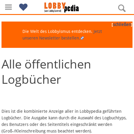
[
]
schließen
Die Welt des Lobbyismus entdecken.
Jetzt
unseren Newsletter bestellen.
Alle öffentlichen
Navigation
Logbücher
Über Lobbypedia
Inhalt A-Z
Artikel nach Kategorien
Dies ist die kombinierte Anzeige aller in Lobbypedia geführten
Logbücher. Die Ausgabe kann durch die Auswahl des Logbuchtyps,
FAQ
des Benutzers oder des Seitentitels eingeschränkt werden
(Groß-/Kleinschreibung muss beachtet werden).