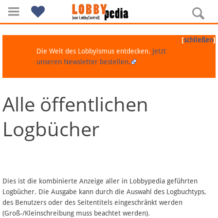
[
]
schließen
Die Welt des Lobbyismus entdecken.
Jetzt
unseren Newsletter bestellen.
Alle öffentlichen
Navigation
Logbücher
Über Lobbypedia
Inhalt A-Z
Artikel nach Kategorien
Dies ist die kombinierte Anzeige aller in Lobbypedia geführten
Logbücher. Die Ausgabe kann durch die Auswahl des Logbuchtyps,
FAQ
des Benutzers oder des Seitentitels eingeschränkt werden
(Groß-/Kleinschreibung muss beachtet werden).