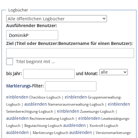
Spenden
Logbücher
Fördermitglied werden
Ausführender Benutzer:
Fehler melden
Ziel (Titel oder Benutzer:Benutzername für einen Benutzer):
Vernetzen
Titel beginnt mit …
Newsletter
bis Jahr:
und Monat:
Bluesky
Markierungs
-Filter:
einblenden
einblenden
Facebook
Checkbox-Logbuch |
Gruppenverwaltung-
ausblenden
einblenden
Logbuch |
Namensraumverwaltung-Logbuch |
einblenden
Instagram
Seitenberechtigung-Logbuch |
Zuweisungs-Logbuch |
ausblenden
einblenden
Rechteverwaltung-Logbuch |
Lesebestätigungs-
ausblenden
Logbuch | Begutachtung-Logbuch
| Kontroll-Logbuch
ausblenden
ausblenden
| Markierungs-Logbuch
| Versionsmarkierungs-
Anmelden