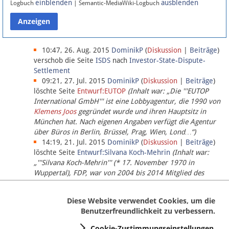
einblenden
ausblenden
Logbuch
| Semantic-MediaWiki-Logbuch
Datenschutz
Über Lobbypedia
10:47, 26. Aug. 2015
DominikP
(
Diskussion
|
Beiträge
)
verschob die Seite
ISDS
nach
Investor-State-Dispute-
Settlement
Impressum
09:21, 27. Jul. 2015
DominikP
(
Diskussion
|
Beiträge
)
löschte Seite
Entwurf:EUTOP
(Inhalt war: „Die '''EUTOP
International GmbH''' ist eine Lobbyagentur, die 1990 von
Klemens Joos
gegründet wurde und ihren Hauptsitz in
München hat. Nach eigenen Angaben verfügt die Agentur
über Büros in Berlin, Brüssel, Prag, Wien, Lond…“)
14:19, 21. Jul. 2015
DominikP
(
Diskussion
|
Beiträge
)
löschte Seite
Entwurf:Silvana Koch-Mehrin
(Inhalt war:
„'''Silvana Koch-Mehrin''' (* 17. November 1970 in
Wuppertal), FDP, war von 2004 bis 2014 Mitglied des
Europäischen Parlaments, seit November 2014 ist sie für
die Lob…“ (einziger Bearbeiter:
DominikP
))
Diese Website verwendet Cookies, um die
Benutzerfreundlichkeit zu verbessern.
Cookie-Zustimmungseinstellungen