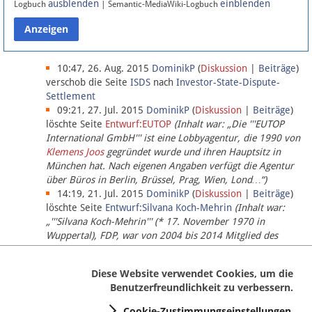
ausblenden
einblenden
Logbuch
| Semantic-MediaWiki-Logbuch
Datenschutz
Über Lobbypedia
10:47, 26. Aug. 2015
DominikP
(
Diskussion
|
Beiträge
)
verschob die Seite
ISDS
nach
Investor-State-Dispute-
Settlement
Impressum
09:21, 27. Jul. 2015
DominikP
(
Diskussion
|
Beiträge
)
löschte Seite
Entwurf:EUTOP
(Inhalt war: „Die '''EUTOP
International GmbH''' ist eine Lobbyagentur, die 1990 von
Klemens Joos
gegründet wurde und ihren Hauptsitz in
München hat. Nach eigenen Angaben verfügt die Agentur
über Büros in Berlin, Brüssel, Prag, Wien, Lond…“)
14:19, 21. Jul. 2015
DominikP
(
Diskussion
|
Beiträge
)
löschte Seite
Entwurf:Silvana Koch-Mehrin
(Inhalt war:
„'''Silvana Koch-Mehrin''' (* 17. November 1970 in
Wuppertal), FDP, war von 2004 bis 2014 Mitglied des
Europäischen Parlaments, seit November 2014 ist sie für
die Lob…“ (einziger Bearbeiter:
DominikP
))
Diese Website verwendet Cookies, um die
Benutzerfreundlichkeit zu verbessern.
Cookie-Zustimmungseinstellungen