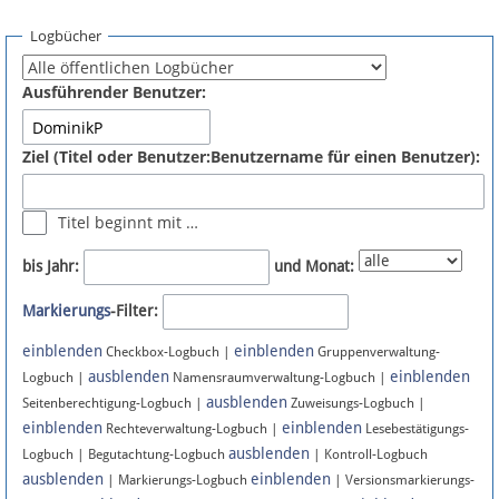
Spenden
Logbücher
Fördermitglied werden
Ausführender Benutzer:
Fehler melden
Ziel (Titel oder Benutzer:Benutzername für einen Benutzer):
Vernetzen
Titel beginnt mit …
Newsletter
bis Jahr:
und Monat:
Bluesky
Markierungs
-Filter:
einblenden
einblenden
Facebook
Checkbox-Logbuch |
Gruppenverwaltung-
ausblenden
einblenden
Logbuch |
Namensraumverwaltung-Logbuch |
ausblenden
Instagram
Seitenberechtigung-Logbuch |
Zuweisungs-Logbuch |
einblenden
einblenden
Rechteverwaltung-Logbuch |
Lesebestätigungs-
ausblenden
Logbuch | Begutachtung-Logbuch
| Kontroll-Logbuch
ausblenden
einblenden
| Markierungs-Logbuch
| Versionsmarkierungs-
Anmelden