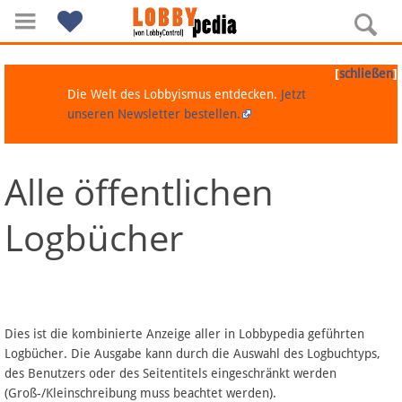
[
]
schließen
Die Welt des Lobbyismus entdecken.
Jetzt
unseren Newsletter bestellen.
Alle öffentlichen
Navigation
Logbücher
Über Lobbypedia
Inhalt A-Z
Artikel nach Kategorien
Dies ist die kombinierte Anzeige aller in Lobbypedia geführten
Logbücher. Die Ausgabe kann durch die Auswahl des Logbuchtyps,
FAQ
des Benutzers oder des Seitentitels eingeschränkt werden
(Groß-/Kleinschreibung muss beachtet werden).