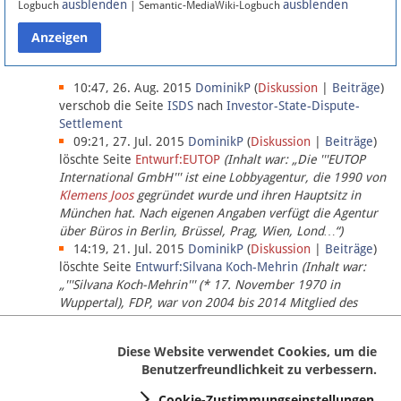
ausblenden
ausblenden
Logbuch
| Semantic-MediaWiki-Logbuch
Datenschutz
Über Lobbypedia
10:47, 26. Aug. 2015
DominikP
(
Diskussion
|
Beiträge
)
verschob die Seite
ISDS
nach
Investor-State-Dispute-
Settlement
Impressum
09:21, 27. Jul. 2015
DominikP
(
Diskussion
|
Beiträge
)
löschte Seite
Entwurf:EUTOP
(Inhalt war: „Die '''EUTOP
International GmbH''' ist eine Lobbyagentur, die 1990 von
Klemens Joos
gegründet wurde und ihren Hauptsitz in
München hat. Nach eigenen Angaben verfügt die Agentur
über Büros in Berlin, Brüssel, Prag, Wien, Lond…“)
14:19, 21. Jul. 2015
DominikP
(
Diskussion
|
Beiträge
)
löschte Seite
Entwurf:Silvana Koch-Mehrin
(Inhalt war:
„'''Silvana Koch-Mehrin''' (* 17. November 1970 in
Wuppertal), FDP, war von 2004 bis 2014 Mitglied des
Europäischen Parlaments, seit November 2014 ist sie für
die Lob…“ (einziger Bearbeiter:
DominikP
))
Diese Website verwendet Cookies, um die
Benutzerfreundlichkeit zu verbessern.
Cookie-Zustimmungseinstellungen