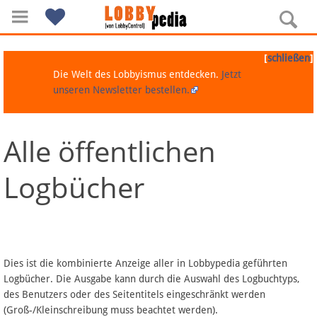
[
]
schließen
Die Welt des Lobbyismus entdecken.
Jetzt
unseren Newsletter bestellen.
Alle öffentlichen
Navigation
Logbücher
Über Lobbypedia
Inhalt A-Z
Artikel nach Kategorien
Dies ist die kombinierte Anzeige aller in Lobbypedia geführten
Logbücher. Die Ausgabe kann durch die Auswahl des Logbuchtyps,
FAQ
des Benutzers oder des Seitentitels eingeschränkt werden
(Groß-/Kleinschreibung muss beachtet werden).