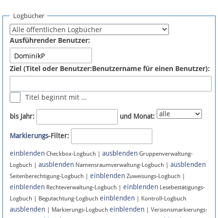
Spenden
Logbücher
Fördermitglied werden
Ausführender Benutzer:
Fehler melden
Ziel (Titel oder Benutzer:Benutzername für einen Benutzer):
Vernetzen
Titel beginnt mit …
Newsletter
bis Jahr:
und Monat:
Bluesky
Markierungs
-Filter:
einblenden
ausblenden
Facebook
Checkbox-Logbuch |
Gruppenverwaltung-
ausblenden
ausblenden
Logbuch |
Namensraumverwaltung-Logbuch |
einblenden
Instagram
Seitenberechtigung-Logbuch |
Zuweisungs-Logbuch |
einblenden
einblenden
Rechteverwaltung-Logbuch |
Lesebestätigungs-
einblenden
Logbuch | Begutachtung-Logbuch
| Kontroll-Logbuch
ausblenden
einblenden
| Markierungs-Logbuch
| Versionsmarkierungs-
Anmelden