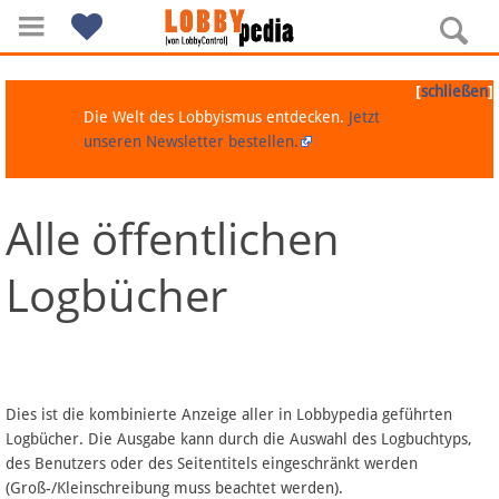
[
]
schließen
Die Welt des Lobbyismus entdecken.
Jetzt
unseren Newsletter bestellen.
Alle öffentlichen
Navigation
Logbücher
Über Lobbypedia
Inhalt A-Z
Artikel nach Kategorien
Dies ist die kombinierte Anzeige aller in Lobbypedia geführten
Logbücher. Die Ausgabe kann durch die Auswahl des Logbuchtyps,
FAQ
des Benutzers oder des Seitentitels eingeschränkt werden
(Groß-/Kleinschreibung muss beachtet werden).