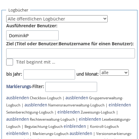
Spenden
Logbücher
Fördermitglied werden
Ausführender Benutzer:
Fehler melden
Ziel (Titel oder Benutzer:Benutzername für einen Benutzer):
Vernetzen
Titel beginnt mit …
Newsletter
bis Jahr:
und Monat:
Bluesky
Markierungs
-Filter:
ausblenden
ausblenden
Facebook
Checkbox-Logbuch |
Gruppenverwaltung-
ausblenden
einblenden
Logbuch |
Namensraumverwaltung-Logbuch |
einblenden
Instagram
Seitenberechtigung-Logbuch |
Zuweisungs-Logbuch |
ausblenden
einblenden
Rechteverwaltung-Logbuch |
Lesebestätigungs-
einblenden
Logbuch | Begutachtung-Logbuch
| Kontroll-Logbuch
einblenden
ausblenden
| Markierungs-Logbuch
| Versionsmarkierungs-
Anmelden