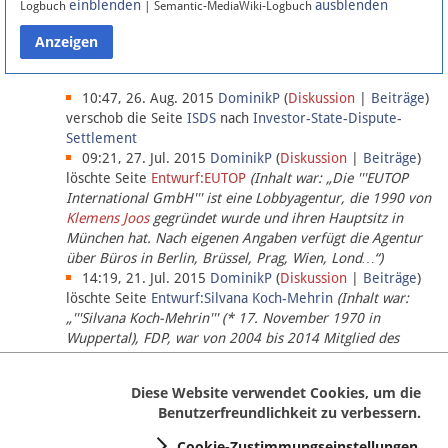
einblenden
ausblenden
Logbuch
| Semantic-MediaWiki-Logbuch
Datenschutz
Über Lobbypedia
10:47, 26. Aug. 2015
DominikP
(
Diskussion
|
Beiträge
)
verschob die Seite
ISDS
nach
Investor-State-Dispute-
Settlement
Impressum
09:21, 27. Jul. 2015
DominikP
(
Diskussion
|
Beiträge
)
löschte Seite
Entwurf:EUTOP
(Inhalt war: „Die '''EUTOP
International GmbH''' ist eine Lobbyagentur, die 1990 von
Klemens Joos
gegründet wurde und ihren Hauptsitz in
München hat. Nach eigenen Angaben verfügt die Agentur
über Büros in Berlin, Brüssel, Prag, Wien, Lond…“)
14:19, 21. Jul. 2015
DominikP
(
Diskussion
|
Beiträge
)
löschte Seite
Entwurf:Silvana Koch-Mehrin
(Inhalt war:
„'''Silvana Koch-Mehrin''' (* 17. November 1970 in
Wuppertal), FDP, war von 2004 bis 2014 Mitglied des
Europäischen Parlaments, seit November 2014 ist sie für
die Lob…“ (einziger Bearbeiter:
DominikP
))
Diese Website verwendet Cookies, um die
Benutzerfreundlichkeit zu verbessern.
Cookie-Zustimmungseinstellungen