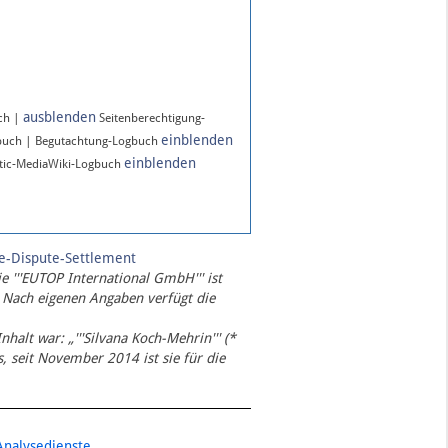
ausblenden
ch |
Seitenberechtigung-
einblenden
buch | Begutachtung-Logbuch
einblenden
ic-MediaWiki-Logbuch
te-Dispute-Settlement
ie '''EUTOP International GmbH''' ist
 Nach eigenen Angaben verfügt die
Inhalt war: „'''Silvana Koch-Mehrin''' (*
 seit November 2014 ist sie für die
Analysedienste