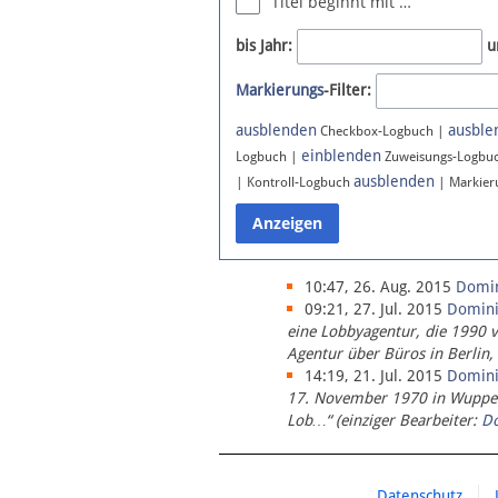
Titel beginnt mit …
Newsletter
bis Jahr:
u
Bluesky
Markierungs
-Filter:
Facebook
Instagram
ausblenden
ausble
Checkbox-Logbuch |
einblenden
Logbuch |
Zuweisungs-Logbu
ausblenden
| Kontroll-Logbuch
| Markier
10:47, 26. Aug. 2015
Domi
09:21, 27. Jul. 2015
Domin
eine Lobbyagentur, die 1990 
Agentur über Büros in Berlin,
14:19, 21. Jul. 2015
Domin
17. November 1970 in Wupperta
Lob…“ (einziger Bearbeiter:
D
Datenschutz