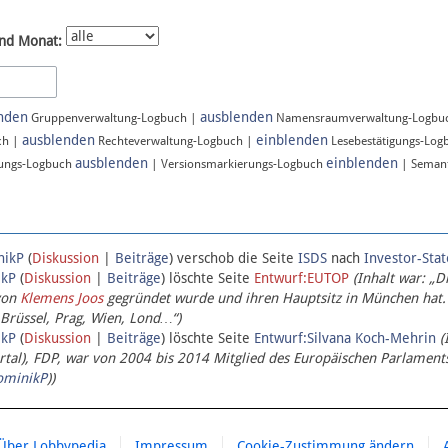
nd Monat:
nden
ausblenden
Gruppenverwaltung-Logbuch |
Namensraumverwaltung-Logbu
ausblenden
einblenden
ch |
Rechteverwaltung-Logbuch |
Lesebestätigungs-Log
ausblenden
einblenden
ungs-Logbuch
| Versionsmarkierungs-Logbuch
| Semant
nikP
(
Diskussion
|
Beiträge
)
verschob die Seite
ISDS
nach
Investor-Sta
ikP
(
Diskussion
|
Beiträge
)
löschte Seite
Entwurf:EUTOP
(Inhalt war: „D
von
Klemens Joos
gegründet wurde und ihren Hauptsitz in München hat.
 Brüssel, Prag, Wien, Lond…“)
ikP
(
Diskussion
|
Beiträge
)
löschte Seite
Entwurf:Silvana Koch-Mehrin
(
l), FDP, war von 2004 bis 2014 Mitglied des Europäischen Parlaments,
ominikP
))
Über Lobbypedia
Impressum
Cookie-Zustimmung ändern