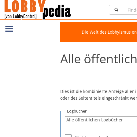
Die Welt des Lobbyismus e
Navigation
Alle öffentli
Über Lobbypedia
Inhalt A-Z
Artikel nach Kategorien
FAQ
Dies ist die kombinierte Anzeige aller
oder des Seitentitels eingeschränkt w
Spenden
Fördermitglied werden
Logbücher
Fehler melden
Vernetzen