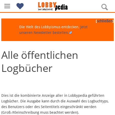
[
]
schließen
Die Welt des Lobbyismus entdecken.
Jetzt
unseren Newsletter bestellen.
Alle öffentlichen
Navigation
Logbücher
Über Lobbypedia
Inhalt A-Z
Artikel nach Kategorien
Dies ist die kombinierte Anzeige aller in Lobbypedia geführten
Logbücher. Die Ausgabe kann durch die Auswahl des Logbuchtyps,
FAQ
des Benutzers oder des Seitentitels eingeschränkt werden
(Groß-/Kleinschreibung muss beachtet werden).