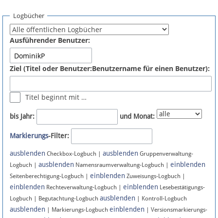
Spenden
Logbücher
Fördermitglied werden
Ausführender Benutzer:
Fehler melden
Ziel (Titel oder Benutzer:Benutzername für einen Benutzer):
Vernetzen
Titel beginnt mit …
Newsletter
bis Jahr:
und Monat:
Bluesky
Markierungs
-Filter:
ausblenden
ausblenden
Facebook
Checkbox-Logbuch |
Gruppenverwaltung-
ausblenden
einblenden
Logbuch |
Namensraumverwaltung-Logbuch |
einblenden
Instagram
Seitenberechtigung-Logbuch |
Zuweisungs-Logbuch |
einblenden
einblenden
Rechteverwaltung-Logbuch |
Lesebestätigungs-
ausblenden
Logbuch | Begutachtung-Logbuch
| Kontroll-Logbuch
ausblenden
einblenden
| Markierungs-Logbuch
| Versionsmarkierungs-
Anmelden