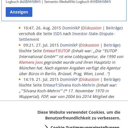
ausblenden
einblenden
Logbuch
| Semantic-MediaWiki-Logbuch
Datenschutz
Über Lobbypedia
10:47, 26. Aug. 2015
DominikP
(
Diskussion
|
Beiträge
)
verschob die Seite
ISDS
nach
Investor-State-Dispute-
Settlement
Impressum
09:21, 27. Jul. 2015
DominikP
(
Diskussion
|
Beiträge
)
löschte Seite
Entwurf:EUTOP
(Inhalt war: „Die '''EUTOP
International GmbH''' ist eine Lobbyagentur, die 1990 von
Klemens Joos
gegründet wurde und ihren Hauptsitz in
München hat. Nach eigenen Angaben verfügt die Agentur
über Büros in Berlin, Brüssel, Prag, Wien, Lond…“)
14:19, 21. Jul. 2015
DominikP
(
Diskussion
|
Beiträge
)
löschte Seite
Entwurf:Silvana Koch-Mehrin
(Inhalt war:
„'''Silvana Koch-Mehrin''' (* 17. November 1970 in
Wuppertal), FDP, war von 2004 bis 2014 Mitglied des
Europäischen Parlaments, seit November 2014 ist sie für
die Lob…“ (einziger Bearbeiter:
DominikP
))
Diese Website verwendet Cookies, um die
Benutzerfreundlichkeit zu verbessern.
Cookie-Zustimmungseinstellungen