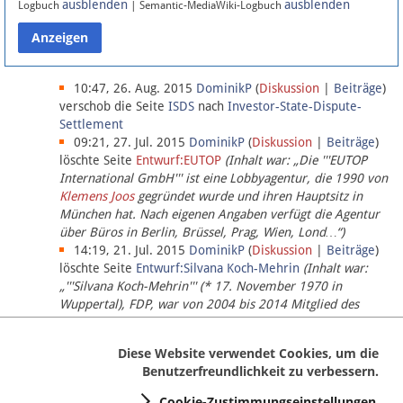
ausblenden
ausblenden
Logbuch
| Semantic-MediaWiki-Logbuch
Datenschutz
Über Lobbypedia
10:47, 26. Aug. 2015
DominikP
(
Diskussion
|
Beiträge
)
verschob die Seite
ISDS
nach
Investor-State-Dispute-
Settlement
Impressum
09:21, 27. Jul. 2015
DominikP
(
Diskussion
|
Beiträge
)
löschte Seite
Entwurf:EUTOP
(Inhalt war: „Die '''EUTOP
International GmbH''' ist eine Lobbyagentur, die 1990 von
Klemens Joos
gegründet wurde und ihren Hauptsitz in
München hat. Nach eigenen Angaben verfügt die Agentur
über Büros in Berlin, Brüssel, Prag, Wien, Lond…“)
14:19, 21. Jul. 2015
DominikP
(
Diskussion
|
Beiträge
)
löschte Seite
Entwurf:Silvana Koch-Mehrin
(Inhalt war:
„'''Silvana Koch-Mehrin''' (* 17. November 1970 in
Wuppertal), FDP, war von 2004 bis 2014 Mitglied des
Europäischen Parlaments, seit November 2014 ist sie für
die Lob…“ (einziger Bearbeiter:
DominikP
))
Diese Website verwendet Cookies, um die
Benutzerfreundlichkeit zu verbessern.
Cookie-Zustimmungseinstellungen