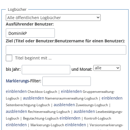
Spenden
Logbücher
Fördermitglied werden
Ausführender Benutzer:
Fehler melden
Ziel (Titel oder Benutzer:Benutzername für einen Benutzer):
Vernetzen
Titel beginnt mit …
Newsletter
bis Jahr:
und Monat:
Bluesky
Markierungs
-Filter:
einblenden
einblenden
Facebook
Checkbox-Logbuch |
Gruppenverwaltung-
ausblenden
einblenden
Logbuch |
Namensraumverwaltung-Logbuch |
ausblenden
Instagram
Seitenberechtigung-Logbuch |
Zuweisungs-Logbuch |
ausblenden
ausblenden
Rechteverwaltung-Logbuch |
Lesebestätigungs-
einblenden
Logbuch | Begutachtung-Logbuch
| Kontroll-Logbuch
einblenden
einblenden
| Markierungs-Logbuch
| Versionsmarkierungs-
Anmelden