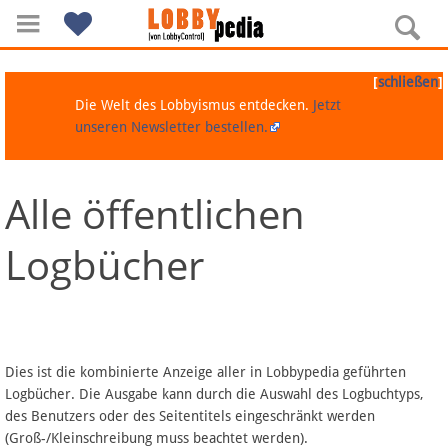
[
]
schließen
Die Welt des Lobbyismus entdecken.
Jetzt
unseren Newsletter bestellen.
Alle öffentlichen
Navigation
Logbücher
Über Lobbypedia
Inhalt A-Z
Artikel nach Kategorien
Dies ist die kombinierte Anzeige aller in Lobbypedia geführten
Logbücher. Die Ausgabe kann durch die Auswahl des Logbuchtyps,
FAQ
des Benutzers oder des Seitentitels eingeschränkt werden
(Groß-/Kleinschreibung muss beachtet werden).