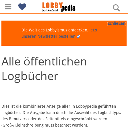
[
]
schließen
Die Welt des Lobbyismus entdecken.
Jetzt
unseren Newsletter bestellen.
Alle öffentlichen
Navigation
Logbücher
Über Lobbypedia
Inhalt A-Z
Artikel nach Kategorien
Dies ist die kombinierte Anzeige aller in Lobbypedia geführten
Logbücher. Die Ausgabe kann durch die Auswahl des Logbuchtyps,
FAQ
des Benutzers oder des Seitentitels eingeschränkt werden
(Groß-/Kleinschreibung muss beachtet werden).