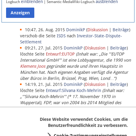
einblenden
ausblenden
Logbuch
| Semantic-MediaWiki-Logbuch
Datenschutz
Über Lobbypedia
10:47, 26. Aug. 2015
DominikP
(
Diskussion
|
Beiträge
)
verschob die Seite
ISDS
nach
Investor-State-Dispute-
Settlement
Impressum
09:21, 27. Jul. 2015
DominikP
(
Diskussion
|
Beiträge
)
löschte Seite
Entwurf:EUTOP
(Inhalt war: „Die '''EUTOP
International GmbH''' ist eine Lobbyagentur, die 1990 von
Klemens Joos
gegründet wurde und ihren Hauptsitz in
München hat. Nach eigenen Angaben verfügt die Agentur
über Büros in Berlin, Brüssel, Prag, Wien, Lond…“)
14:19, 21. Jul. 2015
DominikP
(
Diskussion
|
Beiträge
)
löschte Seite
Entwurf:Silvana Koch-Mehrin
(Inhalt war:
„'''Silvana Koch-Mehrin''' (* 17. November 1970 in
Wuppertal), FDP, war von 2004 bis 2014 Mitglied des
Europäischen Parlaments, seit November 2014 ist sie für
die Lob…“ (einziger Bearbeiter:
DominikP
))
Diese Website verwendet Cookies, um die
Benutzerfreundlichkeit zu verbessern.
Cookie-Zustimmungseinstellungen