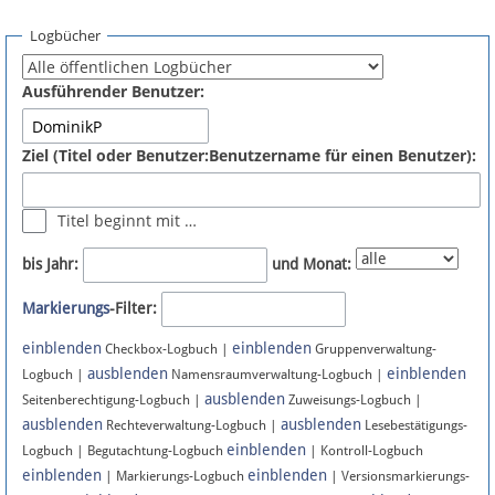
Spenden
Logbücher
Fördermitglied werden
Ausführender Benutzer:
Fehler melden
Ziel (Titel oder Benutzer:Benutzername für einen Benutzer):
Vernetzen
Titel beginnt mit …
Newsletter
bis Jahr:
und Monat:
Bluesky
Markierungs
-Filter:
einblenden
einblenden
Facebook
Checkbox-Logbuch |
Gruppenverwaltung-
ausblenden
einblenden
Logbuch |
Namensraumverwaltung-Logbuch |
ausblenden
Instagram
Seitenberechtigung-Logbuch |
Zuweisungs-Logbuch |
ausblenden
ausblenden
Rechteverwaltung-Logbuch |
Lesebestätigungs-
einblenden
Logbuch | Begutachtung-Logbuch
| Kontroll-Logbuch
einblenden
einblenden
| Markierungs-Logbuch
| Versionsmarkierungs-
Anmelden