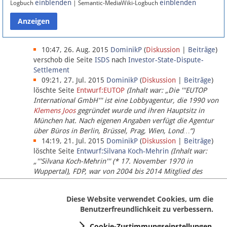
einblenden
einblenden
Logbuch
| Semantic-MediaWiki-Logbuch
Datenschutz
Über Lobbypedia
10:47, 26. Aug. 2015
DominikP
(
Diskussion
|
Beiträge
)
verschob die Seite
ISDS
nach
Investor-State-Dispute-
Settlement
Impressum
09:21, 27. Jul. 2015
DominikP
(
Diskussion
|
Beiträge
)
löschte Seite
Entwurf:EUTOP
(Inhalt war: „Die '''EUTOP
International GmbH''' ist eine Lobbyagentur, die 1990 von
Klemens Joos
gegründet wurde und ihren Hauptsitz in
München hat. Nach eigenen Angaben verfügt die Agentur
über Büros in Berlin, Brüssel, Prag, Wien, Lond…“)
14:19, 21. Jul. 2015
DominikP
(
Diskussion
|
Beiträge
)
löschte Seite
Entwurf:Silvana Koch-Mehrin
(Inhalt war:
„'''Silvana Koch-Mehrin''' (* 17. November 1970 in
Wuppertal), FDP, war von 2004 bis 2014 Mitglied des
Europäischen Parlaments, seit November 2014 ist sie für
die Lob…“ (einziger Bearbeiter:
DominikP
))
Diese Website verwendet Cookies, um die
Benutzerfreundlichkeit zu verbessern.
Cookie-Zustimmungseinstellungen