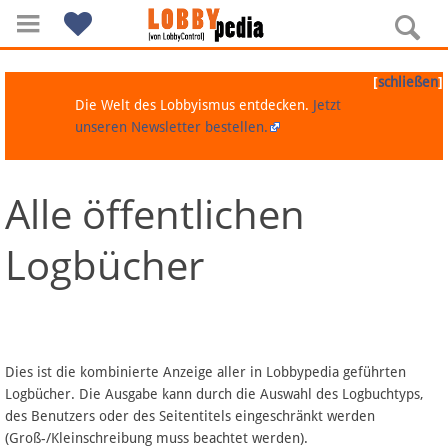
[
]
schließen
Die Welt des Lobbyismus entdecken.
Jetzt
unseren Newsletter bestellen.
Alle öffentlichen
Navigation
Logbücher
Über Lobbypedia
Inhalt A-Z
Artikel nach Kategorien
Dies ist die kombinierte Anzeige aller in Lobbypedia geführten
Logbücher. Die Ausgabe kann durch die Auswahl des Logbuchtyps,
FAQ
des Benutzers oder des Seitentitels eingeschränkt werden
(Groß-/Kleinschreibung muss beachtet werden).