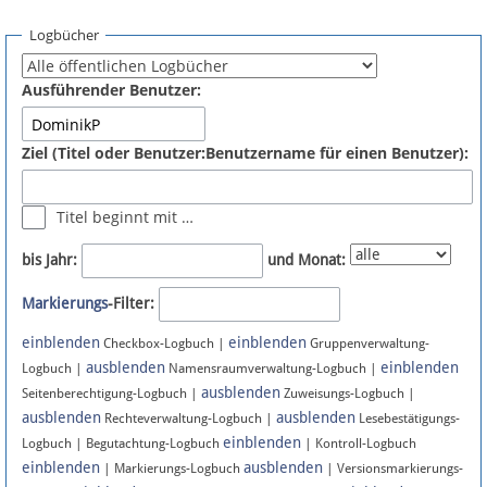
Spenden
Logbücher
Fördermitglied werden
Ausführender Benutzer:
Fehler melden
Ziel (Titel oder Benutzer:Benutzername für einen Benutzer):
Vernetzen
Titel beginnt mit …
Newsletter
bis Jahr:
und Monat:
Bluesky
Markierungs
-Filter:
einblenden
einblenden
Facebook
Checkbox-Logbuch |
Gruppenverwaltung-
ausblenden
einblenden
Logbuch |
Namensraumverwaltung-Logbuch |
ausblenden
Instagram
Seitenberechtigung-Logbuch |
Zuweisungs-Logbuch |
ausblenden
ausblenden
Rechteverwaltung-Logbuch |
Lesebestätigungs-
einblenden
Logbuch | Begutachtung-Logbuch
| Kontroll-Logbuch
einblenden
ausblenden
| Markierungs-Logbuch
| Versionsmarkierungs-
Anmelden