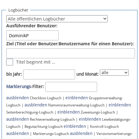
Spenden
Logbücher
Fördermitglied werden
Ausführender Benutzer:
Fehler melden
Ziel (Titel oder Benutzer:Benutzername für einen Benutzer):
Vernetzen
Titel beginnt mit …
Newsletter
bis Jahr:
und Monat:
Bluesky
Markierungs
-Filter:
ausblenden
einblenden
Facebook
Checkbox-Logbuch |
Gruppenverwaltung-
ausblenden
einblenden
Logbuch |
Namensraumverwaltung-Logbuch |
einblenden
Instagram
Seitenberechtigung-Logbuch |
Zuweisungs-Logbuch |
ausblenden
einblenden
Rechteverwaltung-Logbuch |
Lesebestätigungs-
einblenden
Logbuch | Begutachtung-Logbuch
| Kontroll-Logbuch
ausblenden
ausblenden
| Markierungs-Logbuch
| Versionsmarkierungs-
Anmelden