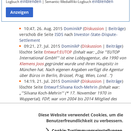
einblenden
einblenden
Logbuch
| Semantic-MediaWiki-Logbuch
Datenschutz
Über Lobbypedia
10:47, 26. Aug. 2015
DominikP
(
Diskussion
|
Beiträge
)
verschob die Seite
ISDS
nach
Investor-State-Dispute-
Settlement
Impressum
09:21, 27. Jul. 2015
DominikP
(
Diskussion
|
Beiträge
)
löschte Seite
Entwurf:EUTOP
(Inhalt war: „Die '''EUTOP
International GmbH''' ist eine Lobbyagentur, die 1990 von
Klemens Joos
gegründet wurde und ihren Hauptsitz in
München hat. Nach eigenen Angaben verfügt die Agentur
über Büros in Berlin, Brüssel, Prag, Wien, Lond…“)
14:19, 21. Jul. 2015
DominikP
(
Diskussion
|
Beiträge
)
löschte Seite
Entwurf:Silvana Koch-Mehrin
(Inhalt war:
„'''Silvana Koch-Mehrin''' (* 17. November 1970 in
Wuppertal), FDP, war von 2004 bis 2014 Mitglied des
Europäischen Parlaments, seit November 2014 ist sie für
die Lob…“ (einziger Bearbeiter:
DominikP
))
Diese Website verwendet Cookies, um die
Benutzerfreundlichkeit zu verbessern.
Cookie-Zustimmungseinstellungen