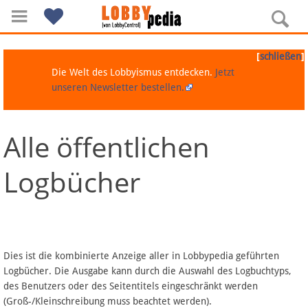
[
]
schließen
Die Welt des Lobbyismus entdecken.
Jetzt
unseren Newsletter bestellen.
Alle öffentlichen
Navigation
Logbücher
Über Lobbypedia
Inhalt A-Z
Artikel nach Kategorien
Dies ist die kombinierte Anzeige aller in Lobbypedia geführten
Logbücher. Die Ausgabe kann durch die Auswahl des Logbuchtyps,
FAQ
des Benutzers oder des Seitentitels eingeschränkt werden
(Groß-/Kleinschreibung muss beachtet werden).