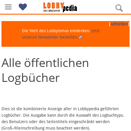
[
]
schließen
Die Welt des Lobbyismus entdecken.
Jetzt
unseren Newsletter bestellen.
Alle öffentlichen
Navigation
Logbücher
Über Lobbypedia
Inhalt A-Z
Artikel nach Kategorien
Dies ist die kombinierte Anzeige aller in Lobbypedia geführten
Logbücher. Die Ausgabe kann durch die Auswahl des Logbuchtyps,
FAQ
des Benutzers oder des Seitentitels eingeschränkt werden
(Groß-/Kleinschreibung muss beachtet werden).