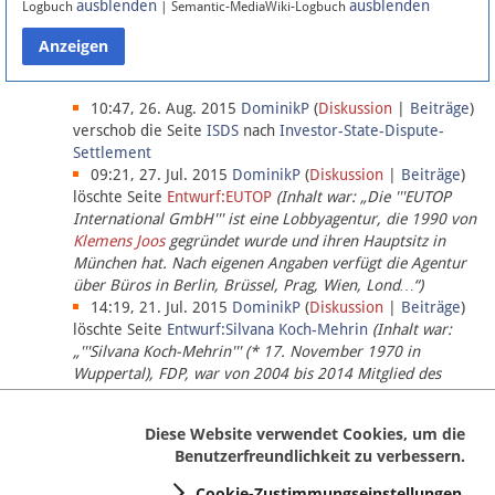
ausblenden
ausblenden
Logbuch
| Semantic-MediaWiki-Logbuch
Datenschutz
Über Lobbypedia
10:47, 26. Aug. 2015
DominikP
(
Diskussion
|
Beiträge
)
verschob die Seite
ISDS
nach
Investor-State-Dispute-
Settlement
Impressum
09:21, 27. Jul. 2015
DominikP
(
Diskussion
|
Beiträge
)
löschte Seite
Entwurf:EUTOP
(Inhalt war: „Die '''EUTOP
International GmbH''' ist eine Lobbyagentur, die 1990 von
Klemens Joos
gegründet wurde und ihren Hauptsitz in
München hat. Nach eigenen Angaben verfügt die Agentur
über Büros in Berlin, Brüssel, Prag, Wien, Lond…“)
14:19, 21. Jul. 2015
DominikP
(
Diskussion
|
Beiträge
)
löschte Seite
Entwurf:Silvana Koch-Mehrin
(Inhalt war:
„'''Silvana Koch-Mehrin''' (* 17. November 1970 in
Wuppertal), FDP, war von 2004 bis 2014 Mitglied des
Europäischen Parlaments, seit November 2014 ist sie für
die Lob…“ (einziger Bearbeiter:
DominikP
))
Diese Website verwendet Cookies, um die
Benutzerfreundlichkeit zu verbessern.
Cookie-Zustimmungseinstellungen