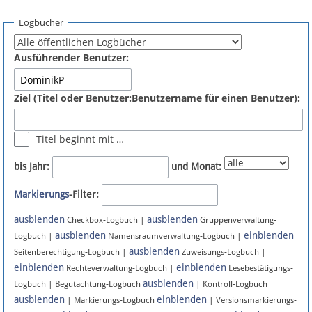
Spenden
Logbücher
Fördermitglied werden
Ausführender Benutzer:
Fehler melden
Ziel (Titel oder Benutzer:Benutzername für einen Benutzer):
Vernetzen
Titel beginnt mit …
Newsletter
bis Jahr:
und Monat:
Bluesky
Markierungs
-Filter:
ausblenden
ausblenden
Facebook
Checkbox-Logbuch |
Gruppenverwaltung-
ausblenden
einblenden
Logbuch |
Namensraumverwaltung-Logbuch |
ausblenden
Instagram
Seitenberechtigung-Logbuch |
Zuweisungs-Logbuch |
einblenden
einblenden
Rechteverwaltung-Logbuch |
Lesebestätigungs-
ausblenden
Logbuch | Begutachtung-Logbuch
| Kontroll-Logbuch
ausblenden
einblenden
| Markierungs-Logbuch
| Versionsmarkierungs-
Anmelden