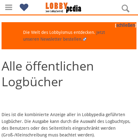
[
]
schließen
Die Welt des Lobbyismus entdecken.
Jetzt
unseren Newsletter bestellen.
Alle öffentlichen
Navigation
Logbücher
Über Lobbypedia
Inhalt A-Z
Artikel nach Kategorien
Dies ist die kombinierte Anzeige aller in Lobbypedia geführten
Logbücher. Die Ausgabe kann durch die Auswahl des Logbuchtyps,
FAQ
des Benutzers oder des Seitentitels eingeschränkt werden
(Groß-/Kleinschreibung muss beachtet werden).