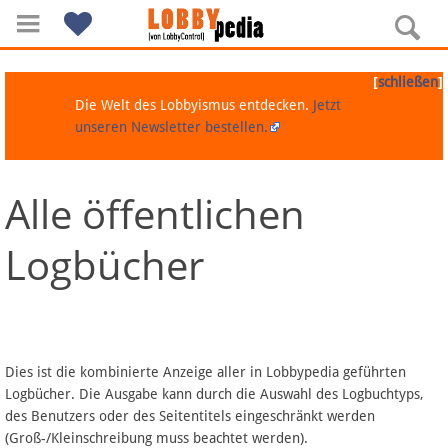
[
]
schließen
Die Welt des Lobbyismus entdecken.
Jetzt
unseren Newsletter bestellen.
Alle öffentlichen
Navigation
Logbücher
Über Lobbypedia
Inhalt A-Z
Artikel nach Kategorien
Dies ist die kombinierte Anzeige aller in Lobbypedia geführten
Logbücher. Die Ausgabe kann durch die Auswahl des Logbuchtyps,
FAQ
des Benutzers oder des Seitentitels eingeschränkt werden
(Groß-/Kleinschreibung muss beachtet werden).