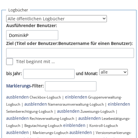
Spenden
Logbücher
Fördermitglied werden
Ausführender Benutzer:
Fehler melden
Ziel (Titel oder Benutzer:Benutzername für einen Benutzer):
Vernetzen
Titel beginnt mit …
Newsletter
bis Jahr:
und Monat:
Bluesky
Markierungs
-Filter:
ausblenden
einblenden
Facebook
Checkbox-Logbuch |
Gruppenverwaltung-
ausblenden
einblenden
Logbuch |
Namensraumverwaltung-Logbuch |
ausblenden
Instagram
Seitenberechtigung-Logbuch |
Zuweisungs-Logbuch |
ausblenden
ausblenden
Rechteverwaltung-Logbuch |
Lesebestätigungs-
einblenden
Logbuch | Begutachtung-Logbuch
| Kontroll-Logbuch
ausblenden
ausblenden
| Markierungs-Logbuch
| Versionsmarkierungs-
Anmelden