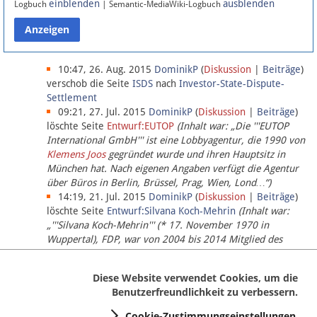
einblenden
ausblenden
Logbuch
| Semantic-MediaWiki-Logbuch
Datenschutz
Über Lobbypedia
10:47, 26. Aug. 2015
DominikP
(
Diskussion
|
Beiträge
)
verschob die Seite
ISDS
nach
Investor-State-Dispute-
Settlement
Impressum
09:21, 27. Jul. 2015
DominikP
(
Diskussion
|
Beiträge
)
löschte Seite
Entwurf:EUTOP
(Inhalt war: „Die '''EUTOP
International GmbH''' ist eine Lobbyagentur, die 1990 von
Klemens Joos
gegründet wurde und ihren Hauptsitz in
München hat. Nach eigenen Angaben verfügt die Agentur
über Büros in Berlin, Brüssel, Prag, Wien, Lond…“)
14:19, 21. Jul. 2015
DominikP
(
Diskussion
|
Beiträge
)
löschte Seite
Entwurf:Silvana Koch-Mehrin
(Inhalt war:
„'''Silvana Koch-Mehrin''' (* 17. November 1970 in
Wuppertal), FDP, war von 2004 bis 2014 Mitglied des
Europäischen Parlaments, seit November 2014 ist sie für
die Lob…“ (einziger Bearbeiter:
DominikP
))
Diese Website verwendet Cookies, um die
Benutzerfreundlichkeit zu verbessern.
Cookie-Zustimmungseinstellungen