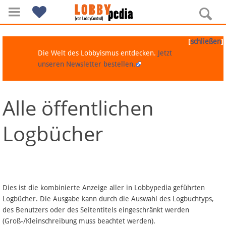
[
]
schließen
Die Welt des Lobbyismus entdecken.
Jetzt
unseren Newsletter bestellen.
Alle öffentlichen
Navigation
Logbücher
Über Lobbypedia
Inhalt A-Z
Artikel nach Kategorien
Dies ist die kombinierte Anzeige aller in Lobbypedia geführten
Logbücher. Die Ausgabe kann durch die Auswahl des Logbuchtyps,
FAQ
des Benutzers oder des Seitentitels eingeschränkt werden
(Groß-/Kleinschreibung muss beachtet werden).