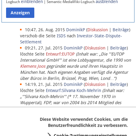
einblenden
ausblenden
Logbuch
| Semantic-MediaWiki-Logbuch
Datenschutz
Über Lobbypedia
10:47, 26. Aug. 2015
DominikP
(
Diskussion
|
Beiträge
)
verschob die Seite
ISDS
nach
Investor-State-Dispute-
Settlement
Impressum
09:21, 27. Jul. 2015
DominikP
(
Diskussion
|
Beiträge
)
löschte Seite
Entwurf:EUTOP
(Inhalt war: „Die '''EUTOP
International GmbH''' ist eine Lobbyagentur, die 1990 von
Klemens Joos
gegründet wurde und ihren Hauptsitz in
München hat. Nach eigenen Angaben verfügt die Agentur
über Büros in Berlin, Brüssel, Prag, Wien, Lond…“)
14:19, 21. Jul. 2015
DominikP
(
Diskussion
|
Beiträge
)
löschte Seite
Entwurf:Silvana Koch-Mehrin
(Inhalt war:
„'''Silvana Koch-Mehrin''' (* 17. November 1970 in
Wuppertal), FDP, war von 2004 bis 2014 Mitglied des
Europäischen Parlaments, seit November 2014 ist sie für
die Lob…“ (einziger Bearbeiter:
DominikP
))
Diese Website verwendet Cookies, um die
Benutzerfreundlichkeit zu verbessern.
Cookie-Zustimmungseinstellungen