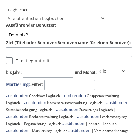
Spenden
Logbücher
Fördermitglied werden
Ausführender Benutzer:
Fehler melden
Ziel (Titel oder Benutzer:Benutzername für einen Benutzer):
Vernetzen
Titel beginnt mit …
Newsletter
bis Jahr:
und Monat:
Bluesky
Markierungs
-Filter:
ausblenden
einblenden
Facebook
Checkbox-Logbuch |
Gruppenverwaltung-
ausblenden
ausblenden
Logbuch |
Namensraumverwaltung-Logbuch |
ausblenden
Instagram
Seitenberechtigung-Logbuch |
Zuweisungs-Logbuch |
ausblenden
ausblenden
Rechteverwaltung-Logbuch |
Lesebestätigungs-
ausblenden
Logbuch | Begutachtung-Logbuch
| Kontroll-Logbuch
ausblenden
ausblenden
| Markierungs-Logbuch
| Versionsmarkierungs-
Anmelden