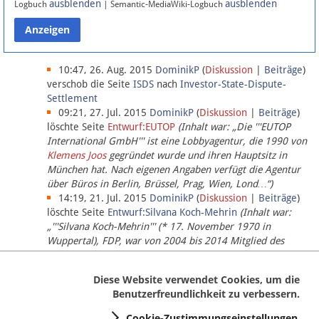
ausblenden
ausblenden
Logbuch
| Semantic-MediaWiki-Logbuch
Datenschutz
Über Lobbypedia
10:47, 26. Aug. 2015
DominikP
(
Diskussion
|
Beiträge
)
verschob die Seite
ISDS
nach
Investor-State-Dispute-
Settlement
Impressum
09:21, 27. Jul. 2015
DominikP
(
Diskussion
|
Beiträge
)
löschte Seite
Entwurf:EUTOP
(Inhalt war: „Die '''EUTOP
International GmbH''' ist eine Lobbyagentur, die 1990 von
Klemens Joos
gegründet wurde und ihren Hauptsitz in
München hat. Nach eigenen Angaben verfügt die Agentur
über Büros in Berlin, Brüssel, Prag, Wien, Lond…“)
14:19, 21. Jul. 2015
DominikP
(
Diskussion
|
Beiträge
)
löschte Seite
Entwurf:Silvana Koch-Mehrin
(Inhalt war:
„'''Silvana Koch-Mehrin''' (* 17. November 1970 in
Wuppertal), FDP, war von 2004 bis 2014 Mitglied des
Europäischen Parlaments, seit November 2014 ist sie für
die Lob…“ (einziger Bearbeiter:
DominikP
))
Diese Website verwendet Cookies, um die
Benutzerfreundlichkeit zu verbessern.
Cookie-Zustimmungseinstellungen