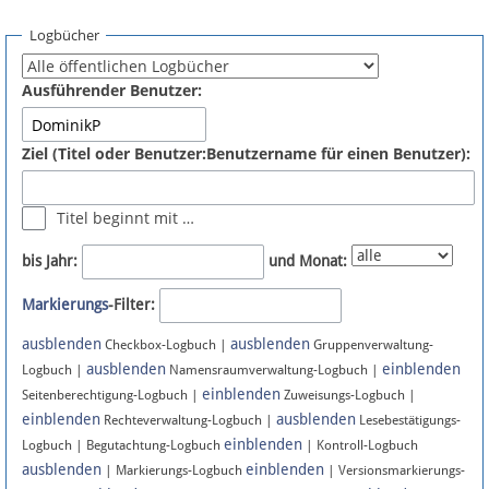
Spenden
Logbücher
Fördermitglied werden
Ausführender Benutzer:
Fehler melden
Ziel (Titel oder Benutzer:Benutzername für einen Benutzer):
Vernetzen
Titel beginnt mit …
Newsletter
bis Jahr:
und Monat:
Bluesky
Markierungs
-Filter:
ausblenden
ausblenden
Facebook
Checkbox-Logbuch |
Gruppenverwaltung-
ausblenden
einblenden
Logbuch |
Namensraumverwaltung-Logbuch |
einblenden
Instagram
Seitenberechtigung-Logbuch |
Zuweisungs-Logbuch |
einblenden
ausblenden
Rechteverwaltung-Logbuch |
Lesebestätigungs-
einblenden
Logbuch | Begutachtung-Logbuch
| Kontroll-Logbuch
ausblenden
einblenden
| Markierungs-Logbuch
| Versionsmarkierungs-
Anmelden