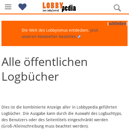
[
]
schließen
Die Welt des Lobbyismus entdecken.
Jetzt
unseren Newsletter bestellen.
Alle öffentlichen
Navigation
Logbücher
Über Lobbypedia
Inhalt A-Z
Artikel nach Kategorien
Dies ist die kombinierte Anzeige aller in Lobbypedia geführten
Logbücher. Die Ausgabe kann durch die Auswahl des Logbuchtyps,
FAQ
des Benutzers oder des Seitentitels eingeschränkt werden
(Groß-/Kleinschreibung muss beachtet werden).