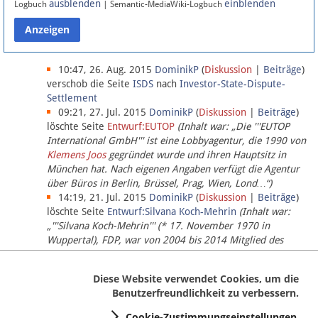
ausblenden
einblenden
Logbuch
| Semantic-MediaWiki-Logbuch
Datenschutz
Über Lobbypedia
10:47, 26. Aug. 2015
DominikP
(
Diskussion
|
Beiträge
)
verschob die Seite
ISDS
nach
Investor-State-Dispute-
Settlement
Impressum
09:21, 27. Jul. 2015
DominikP
(
Diskussion
|
Beiträge
)
löschte Seite
Entwurf:EUTOP
(Inhalt war: „Die '''EUTOP
International GmbH''' ist eine Lobbyagentur, die 1990 von
Klemens Joos
gegründet wurde und ihren Hauptsitz in
München hat. Nach eigenen Angaben verfügt die Agentur
über Büros in Berlin, Brüssel, Prag, Wien, Lond…“)
14:19, 21. Jul. 2015
DominikP
(
Diskussion
|
Beiträge
)
löschte Seite
Entwurf:Silvana Koch-Mehrin
(Inhalt war:
„'''Silvana Koch-Mehrin''' (* 17. November 1970 in
Wuppertal), FDP, war von 2004 bis 2014 Mitglied des
Europäischen Parlaments, seit November 2014 ist sie für
die Lob…“ (einziger Bearbeiter:
DominikP
))
Diese Website verwendet Cookies, um die
Benutzerfreundlichkeit zu verbessern.
Cookie-Zustimmungseinstellungen