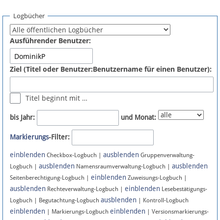
Spenden
Logbücher
Fördermitglied werden
Ausführender Benutzer:
Fehler melden
Ziel (Titel oder Benutzer:Benutzername für einen Benutzer):
Vernetzen
Titel beginnt mit …
Newsletter
bis Jahr:
und Monat:
Bluesky
Markierungs
-Filter:
einblenden
ausblenden
Facebook
Checkbox-Logbuch |
Gruppenverwaltung-
ausblenden
ausblenden
Logbuch |
Namensraumverwaltung-Logbuch |
einblenden
Instagram
Seitenberechtigung-Logbuch |
Zuweisungs-Logbuch |
ausblenden
einblenden
Rechteverwaltung-Logbuch |
Lesebestätigungs-
ausblenden
Logbuch | Begutachtung-Logbuch
| Kontroll-Logbuch
einblenden
einblenden
| Markierungs-Logbuch
| Versionsmarkierungs-
Anmelden