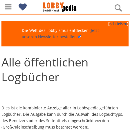
[
]
schließen
Die Welt des Lobbyismus entdecken.
Jetzt
unseren Newsletter bestellen.
Alle öffentlichen
Navigation
Logbücher
Über Lobbypedia
Inhalt A-Z
Artikel nach Kategorien
Dies ist die kombinierte Anzeige aller in Lobbypedia geführten
Logbücher. Die Ausgabe kann durch die Auswahl des Logbuchtyps,
FAQ
des Benutzers oder des Seitentitels eingeschränkt werden
(Groß-/Kleinschreibung muss beachtet werden).