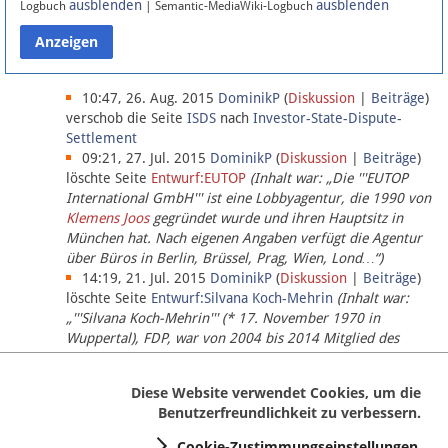
ausblenden
ausblenden
Logbuch
| Semantic-MediaWiki-Logbuch
Datenschutz
Über Lobbypedia
10:47, 26. Aug. 2015
DominikP
(
Diskussion
|
Beiträge
)
verschob die Seite
ISDS
nach
Investor-State-Dispute-
Settlement
Impressum
09:21, 27. Jul. 2015
DominikP
(
Diskussion
|
Beiträge
)
löschte Seite
Entwurf:EUTOP
(Inhalt war: „Die '''EUTOP
International GmbH''' ist eine Lobbyagentur, die 1990 von
Klemens Joos
gegründet wurde und ihren Hauptsitz in
München hat. Nach eigenen Angaben verfügt die Agentur
über Büros in Berlin, Brüssel, Prag, Wien, Lond…“)
14:19, 21. Jul. 2015
DominikP
(
Diskussion
|
Beiträge
)
löschte Seite
Entwurf:Silvana Koch-Mehrin
(Inhalt war:
„'''Silvana Koch-Mehrin''' (* 17. November 1970 in
Wuppertal), FDP, war von 2004 bis 2014 Mitglied des
Europäischen Parlaments, seit November 2014 ist sie für
die Lob…“ (einziger Bearbeiter:
DominikP
))
Diese Website verwendet Cookies, um die
Benutzerfreundlichkeit zu verbessern.
Cookie-Zustimmungseinstellungen