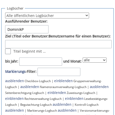
Spenden
Logbücher
Fördermitglied werden
Ausführender Benutzer:
Fehler melden
Ziel (Titel oder Benutzer:Benutzername für einen Benutzer):
Vernetzen
Titel beginnt mit …
Newsletter
bis Jahr:
und Monat:
Bluesky
Markierungs
-Filter:
ausblenden
einblenden
Facebook
Checkbox-Logbuch |
Gruppenverwaltung-
ausblenden
ausblenden
Logbuch |
Namensraumverwaltung-Logbuch |
einblenden
Instagram
Seitenberechtigung-Logbuch |
Zuweisungs-Logbuch |
einblenden
einblenden
Rechteverwaltung-Logbuch |
Lesebestätigungs-
ausblenden
Logbuch | Begutachtung-Logbuch
| Kontroll-Logbuch
ausblenden
ausblenden
| Markierungs-Logbuch
| Versionsmarkierungs-
Anmelden