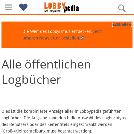
[
]
schließen
Die Welt des Lobbyismus entdecken.
Jetzt
unseren Newsletter bestellen.
Alle öffentlichen
Navigation
Logbücher
Über Lobbypedia
Inhalt A-Z
Artikel nach Kategorien
Dies ist die kombinierte Anzeige aller in Lobbypedia geführten
Logbücher. Die Ausgabe kann durch die Auswahl des Logbuchtyps,
FAQ
des Benutzers oder des Seitentitels eingeschränkt werden
(Groß-/Kleinschreibung muss beachtet werden).