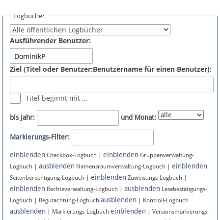
Spenden
Logbücher
Fördermitglied werden
Ausführender Benutzer:
Fehler melden
Ziel (Titel oder Benutzer:Benutzername für einen Benutzer):
Vernetzen
Titel beginnt mit …
Newsletter
bis Jahr:
und Monat:
Bluesky
Markierungs
-Filter:
einblenden
einblenden
Facebook
Checkbox-Logbuch |
Gruppenverwaltung-
ausblenden
einblenden
Logbuch |
Namensraumverwaltung-Logbuch |
einblenden
Instagram
Seitenberechtigung-Logbuch |
Zuweisungs-Logbuch |
einblenden
ausblenden
Rechteverwaltung-Logbuch |
Lesebestätigungs-
ausblenden
Logbuch | Begutachtung-Logbuch
| Kontroll-Logbuch
ausblenden
einblenden
| Markierungs-Logbuch
| Versionsmarkierungs-
Anmelden