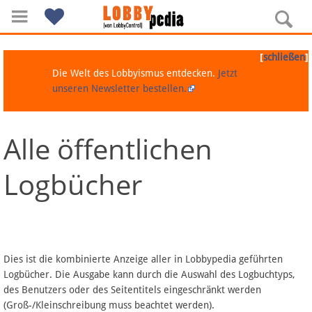
[
]
schließen
Die Welt des Lobbyismus entdecken.
Jetzt
unseren Newsletter bestellen.
Alle öffentlichen
Navigation
Logbücher
Über Lobbypedia
Inhalt A-Z
Artikel nach Kategorien
Dies ist die kombinierte Anzeige aller in Lobbypedia geführten
Logbücher. Die Ausgabe kann durch die Auswahl des Logbuchtyps,
FAQ
des Benutzers oder des Seitentitels eingeschränkt werden
(Groß-/Kleinschreibung muss beachtet werden).