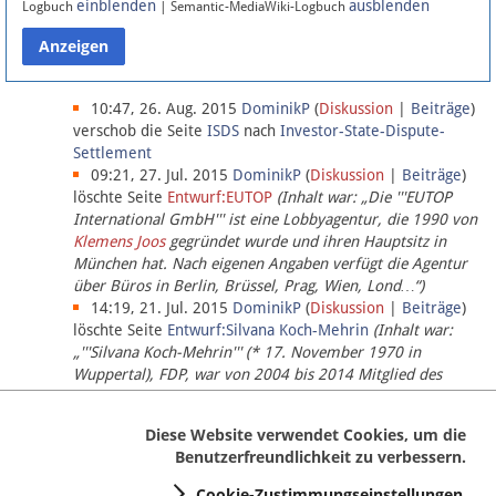
einblenden
ausblenden
Logbuch
| Semantic-MediaWiki-Logbuch
Datenschutz
Über Lobbypedia
10:47, 26. Aug. 2015
DominikP
(
Diskussion
|
Beiträge
)
verschob die Seite
ISDS
nach
Investor-State-Dispute-
Settlement
Impressum
09:21, 27. Jul. 2015
DominikP
(
Diskussion
|
Beiträge
)
löschte Seite
Entwurf:EUTOP
(Inhalt war: „Die '''EUTOP
International GmbH''' ist eine Lobbyagentur, die 1990 von
Klemens Joos
gegründet wurde und ihren Hauptsitz in
München hat. Nach eigenen Angaben verfügt die Agentur
über Büros in Berlin, Brüssel, Prag, Wien, Lond…“)
14:19, 21. Jul. 2015
DominikP
(
Diskussion
|
Beiträge
)
löschte Seite
Entwurf:Silvana Koch-Mehrin
(Inhalt war:
„'''Silvana Koch-Mehrin''' (* 17. November 1970 in
Wuppertal), FDP, war von 2004 bis 2014 Mitglied des
Europäischen Parlaments, seit November 2014 ist sie für
die Lob…“ (einziger Bearbeiter:
DominikP
))
Diese Website verwendet Cookies, um die
Benutzerfreundlichkeit zu verbessern.
Cookie-Zustimmungseinstellungen