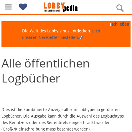
[
]
schließen
Die Welt des Lobbyismus entdecken.
Jetzt
unseren Newsletter bestellen.
Alle öffentlichen
Navigation
Logbücher
Über Lobbypedia
Inhalt A-Z
Artikel nach Kategorien
Dies ist die kombinierte Anzeige aller in Lobbypedia geführten
Logbücher. Die Ausgabe kann durch die Auswahl des Logbuchtyps,
FAQ
des Benutzers oder des Seitentitels eingeschränkt werden
(Groß-/Kleinschreibung muss beachtet werden).