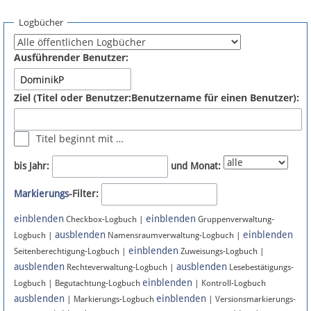
Spenden
Logbücher
Fördermitglied werden
Ausführender Benutzer:
Fehler melden
Ziel (Titel oder Benutzer:Benutzername für einen Benutzer):
Vernetzen
Titel beginnt mit …
Newsletter
bis Jahr:
und Monat:
Bluesky
Markierungs
-Filter:
einblenden
einblenden
Facebook
Checkbox-Logbuch |
Gruppenverwaltung-
ausblenden
einblenden
Logbuch |
Namensraumverwaltung-Logbuch |
einblenden
Instagram
Seitenberechtigung-Logbuch |
Zuweisungs-Logbuch |
ausblenden
ausblenden
Rechteverwaltung-Logbuch |
Lesebestätigungs-
einblenden
Logbuch | Begutachtung-Logbuch
| Kontroll-Logbuch
ausblenden
einblenden
| Markierungs-Logbuch
| Versionsmarkierungs-
Anmelden