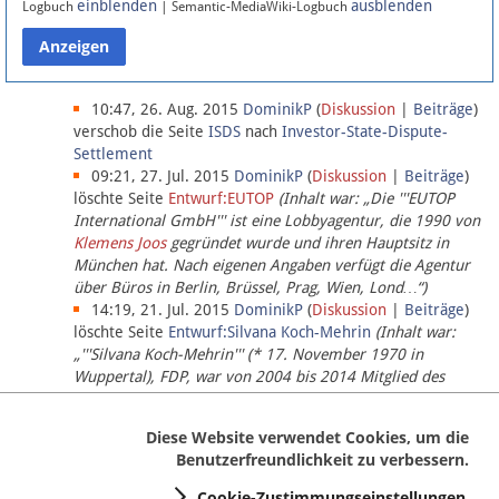
einblenden
ausblenden
Logbuch
| Semantic-MediaWiki-Logbuch
Datenschutz
Über Lobbypedia
10:47, 26. Aug. 2015
DominikP
(
Diskussion
|
Beiträge
)
verschob die Seite
ISDS
nach
Investor-State-Dispute-
Settlement
Impressum
09:21, 27. Jul. 2015
DominikP
(
Diskussion
|
Beiträge
)
löschte Seite
Entwurf:EUTOP
(Inhalt war: „Die '''EUTOP
International GmbH''' ist eine Lobbyagentur, die 1990 von
Klemens Joos
gegründet wurde und ihren Hauptsitz in
München hat. Nach eigenen Angaben verfügt die Agentur
über Büros in Berlin, Brüssel, Prag, Wien, Lond…“)
14:19, 21. Jul. 2015
DominikP
(
Diskussion
|
Beiträge
)
löschte Seite
Entwurf:Silvana Koch-Mehrin
(Inhalt war:
„'''Silvana Koch-Mehrin''' (* 17. November 1970 in
Wuppertal), FDP, war von 2004 bis 2014 Mitglied des
Europäischen Parlaments, seit November 2014 ist sie für
die Lob…“ (einziger Bearbeiter:
DominikP
))
Diese Website verwendet Cookies, um die
Benutzerfreundlichkeit zu verbessern.
Cookie-Zustimmungseinstellungen