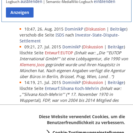
ausblenden
einblenden
Logbuch
| Semantic-MediaWiki-Logbuch
Datenschutz
Über Lobbypedia
10:47, 26. Aug. 2015
DominikP
(
Diskussion
|
Beiträge
)
verschob die Seite
ISDS
nach
Investor-State-Dispute-
Settlement
Impressum
09:21, 27. Jul. 2015
DominikP
(
Diskussion
|
Beiträge
)
löschte Seite
Entwurf:EUTOP
(Inhalt war: „Die '''EUTOP
International GmbH''' ist eine Lobbyagentur, die 1990 von
Klemens Joos
gegründet wurde und ihren Hauptsitz in
München hat. Nach eigenen Angaben verfügt die Agentur
über Büros in Berlin, Brüssel, Prag, Wien, Lond…“)
14:19, 21. Jul. 2015
DominikP
(
Diskussion
|
Beiträge
)
löschte Seite
Entwurf:Silvana Koch-Mehrin
(Inhalt war:
„'''Silvana Koch-Mehrin''' (* 17. November 1970 in
Wuppertal), FDP, war von 2004 bis 2014 Mitglied des
Europäischen Parlaments, seit November 2014 ist sie für
die Lob…“ (einziger Bearbeiter:
DominikP
))
Diese Website verwendet Cookies, um die
Benutzerfreundlichkeit zu verbessern.
Cookie-Zustimmungseinstellungen