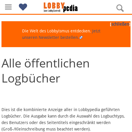
[
]
schließen
Die Welt des Lobbyismus entdecken.
Jetzt
unseren Newsletter bestellen.
Alle öffentlichen
Navigation
Logbücher
Über Lobbypedia
Inhalt A-Z
Artikel nach Kategorien
Dies ist die kombinierte Anzeige aller in Lobbypedia geführten
Logbücher. Die Ausgabe kann durch die Auswahl des Logbuchtyps,
FAQ
des Benutzers oder des Seitentitels eingeschränkt werden
(Groß-/Kleinschreibung muss beachtet werden).