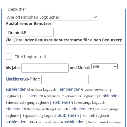
Spenden
Logbücher
Fördermitglied werden
Ausführender Benutzer:
Fehler melden
Ziel (Titel oder Benutzer:Benutzername für einen Benutzer):
Vernetzen
Titel beginnt mit …
Newsletter
bis Jahr:
und Monat:
Bluesky
Markierungs
-Filter:
ausblenden
einblenden
Facebook
Checkbox-Logbuch |
Gruppenverwaltung-
ausblenden
einblenden
Logbuch |
Namensraumverwaltung-Logbuch |
einblenden
Instagram
Seitenberechtigung-Logbuch |
Zuweisungs-Logbuch |
einblenden
einblenden
Rechteverwaltung-Logbuch |
Lesebestätigungs-
ausblenden
Logbuch | Begutachtung-Logbuch
| Kontroll-Logbuch
ausblenden
ausblenden
| Markierungs-Logbuch
| Versionsmarkierungs-
Anmelden