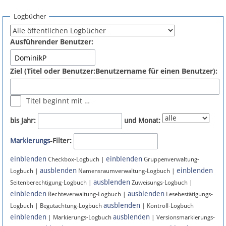
Spenden
Logbücher
Fördermitglied werden
Ausführender Benutzer:
Fehler melden
Ziel (Titel oder Benutzer:Benutzername für einen Benutzer):
Vernetzen
Titel beginnt mit …
Newsletter
bis Jahr:
und Monat:
Bluesky
Markierungs
-Filter:
einblenden
einblenden
Facebook
Checkbox-Logbuch |
Gruppenverwaltung-
ausblenden
einblenden
Logbuch |
Namensraumverwaltung-Logbuch |
ausblenden
Instagram
Seitenberechtigung-Logbuch |
Zuweisungs-Logbuch |
einblenden
ausblenden
Rechteverwaltung-Logbuch |
Lesebestätigungs-
ausblenden
Logbuch | Begutachtung-Logbuch
| Kontroll-Logbuch
einblenden
ausblenden
| Markierungs-Logbuch
| Versionsmarkierungs-
Anmelden