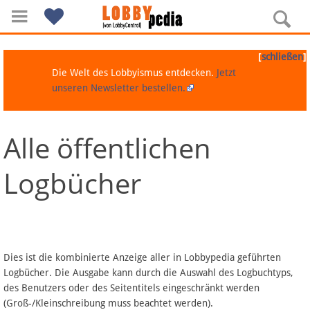
[
]
schließen
Die Welt des Lobbyismus entdecken.
Jetzt
unseren Newsletter bestellen.
Alle öffentlichen
Navigation
Logbücher
Über Lobbypedia
Inhalt A-Z
Artikel nach Kategorien
Dies ist die kombinierte Anzeige aller in Lobbypedia geführten
Logbücher. Die Ausgabe kann durch die Auswahl des Logbuchtyps,
FAQ
des Benutzers oder des Seitentitels eingeschränkt werden
(Groß-/Kleinschreibung muss beachtet werden).